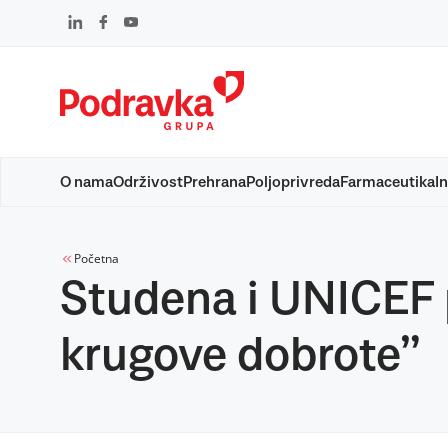
Skip
to
content
O nama
Održivost
Prehrana
Poljoprivreda
Farmaceutika
In
Početna
Studena i UNICEF p
krugove dobrote”