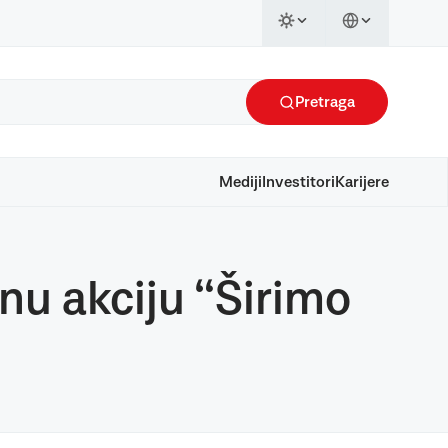
Pretraga
Mediji
Investitori
Karijere
nu akciju “Širimo