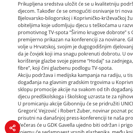
Prikupljena sredstva uložit će se u kvalitetniju po
djecom. Također će se omogućiti osnivanje tri nova
Bjelovarsko-bilogorskoj i Koprivničko-križevačkoj ž
obiteljima koje udomljuju djecu s teškoćama u razv
promotivnog TV-spota “Širimo krugove dobrote” s Gi
premijerno prikazan na konferenciji za novinare. 
volje u Hrvatskoj, svojim je dugogodišnjim djelov
da je čovjek koji ima snagu pokrenuti dobrotu. U ov
korištenje glazbe svoje pjesme “Hodaj” sa zadnjeg
fibre”, koji čini glazbenu podlogu TV-spota.
Akciju podržava i medijska kampanja na radiju, u tis
događanja na glavnim gradskim trgovima u Koprivnici,
sklopu promocije akcije na svakom od tih događanja 
djecu predškolskoga i školskog uzrasta te za njihove
U promicanju akcije Gibonniju će se pridružiti UNI
Gregorić Vejzović i Robert Zuber, novinar poznat 
prisutni na današnjoj press-konferenciji te naša pros
Večeras će u GDK Gavella ujedno biti održan i prigo
kojemu će sedamnaest vrsnih glazbenika, među kojim