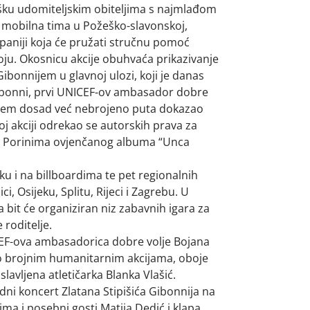
dršku udomiteljskim obiteljima s najmlađom
 mobilna tima u Požeško-slavonskoj,
upaniji koja će pružati stručnu pomoć
oju. Okosnicu akcije obuhvaća prikazivanje
bonnijem u glavnoj ulozi, koji je danas
Gibonni, prvi UNICEF-ov ambasador dobre
anjem dosad već nebrojeno puta dokazao
oj akciji odrekao se autorskih prava za
a, Porinima ovjenčanog albuma “Unca
ku i na billboardima te pet regionalnih
 Osijeku, Splitu, Rijeci i Zagrebu. U
bit će organiziran niz zabavnih igara za
 roditelje.
CEF-ova ambasadorica dobre volje Bojana
po brojnim humanitarnim akcijama, oboje
lavljena atletičarka Blanka Vlašić.
dni koncert Zlatana Stipišića Gibonnija na
a i posebni gosti Matija Dedić i klapa