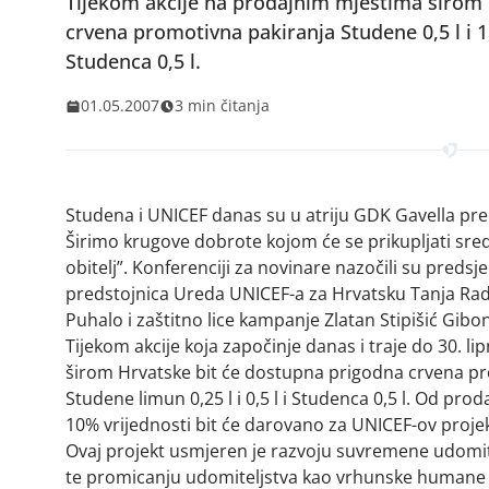
Tijekom akcije na prodajnim mjestima širom 
crvena promotivna pakiranja Studene 0,5 l i 1,5
Studenca 0,5 l.
01.05.2007
3 min čitanja
Studena i UNICEF danas su u atriju GDK Gavella pre
Širimo krugove dobrote kojom će se prikupljati sred
obitelj”. Konferenciji za novinare nazočili su pred
predstojnica Ureda UNICEF-a za Hrvatsku Tanja Ra
Puhalo i zaštitno lice kampanje Zlatan Stipišić Gibon
Tijekom akcije koja započinje danas i traje do 30. 
širom Hrvatske bit će dostupna prigodna crvena prom
Studene limun 0,25 l i 0,5 l i Studenca 0,5 l. Od pr
10% vrijednosti bit će darovano za UNICEF-ov projekt
Ovaj projekt usmjeren je razvoju suvremene udomitel
te promicanju udomiteljstva kao vrhunske humane gest