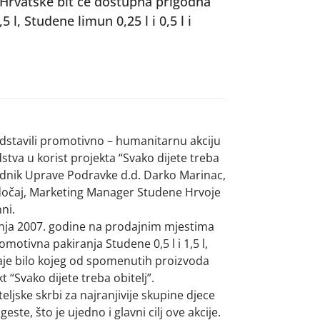
Hrvatske bit će dostupna prigodna
 l, Studene limun 0,25 l i 0,5 l i
dstavili promotivno – humanitarnu akciju
stva u korist projekta “Svako dijete treba
sjednik Uprave Podravke d.d. Darko Marinac,
dočaj, Marketing Manager Studene Hrvoje
ni.
lipnja 2007. godine na prodajnim mjestima
otivna pakiranja Studene 0,5 l i 1,5 l,
odaje bilo kojeg od spomenutih proizvoda
 “Svako dijete treba obitelj”.
jske skrbi za najranjivije skupine djece
e, što je ujedno i glavni cilj ove akcije.