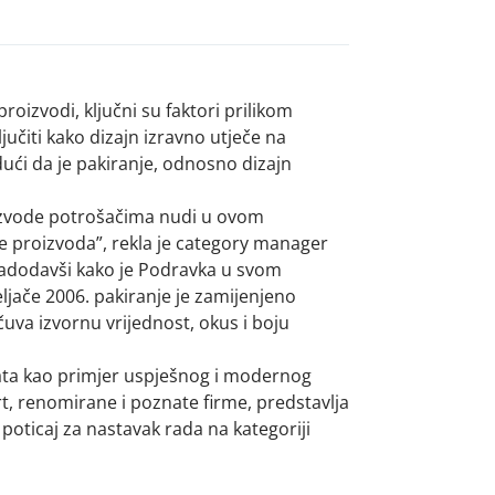
oizvodi, ključni su faktori prilikom
učiti kako dizajn izravno utječe na
ući da je pakiranje, odnosno dizajn
oizvode potrošačima nudi u ovom
e proizvoda”, rekla je category manager
nadodavši kako je Podravka u svom
ljače 2006. pakiranje je zamijenjeno
va izvornu vrijednost, okus i boju
ata kao primjer uspješnog i modernog
t, renomirane i poznate firme, predstavlja
poticaj za nastavak rada na kategoriji