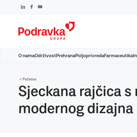
Skip
to
content
O nama
Održivost
Prehrana
Poljoprivreda
Farmaceutika
In
Početna
Sjeckana rajčica s
modernog dizajna