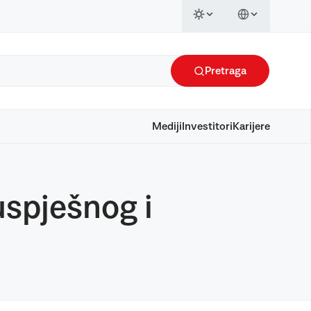
Pretraga
Mediji
Investitori
Karijere
uspješnog i