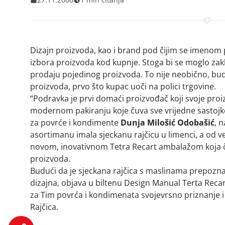
Dizajn proizvoda, kao i brand pod čijim se imenom pr
izbora proizvoda kod kupnje. Stoga bi se moglo zaklj
prodaju pojedinog proizvoda. To nije neobično, bud
proizvoda, prvo što kupac uoči na polici trgovine.
“Podravka je prvi domaći proizvođač koji svoje pr
modernom pakiranju koje čuva sve vrijedne sastojk
za povrće i kondimente
Dunja Milošić Odobašić
, 
asortimanu imala sjeckanu rajčicu u limenci, a od ve
novom, inovativnom Tetra Recart ambalažom koja ču
proizvoda.
Budući da je sjeckana rajčica s maslinama prepozn
dizajna, objava u biltenu Design Manual Terta Recar
za Tim povrća i kondimenata svojevrsno priznanje i 
Rajčica.