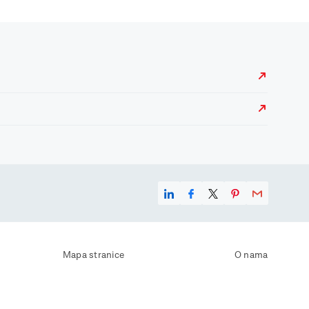
Mapa stranice
O nama
Uvjeti korištenja
Kontaktirajte nas
Zaštita osobnih podataka
Zaštita privatnosti
Izjava o pristupačnosti
Postavke kolačića
Pravila o korištenju kolačića