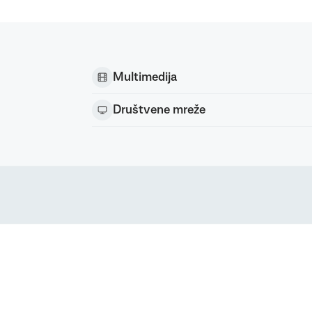
Multimedija
Društvene mreže
Podravka d.d. (Inc) Sva prava pridržana
strirani žig Podravke d.d. (Inc.)