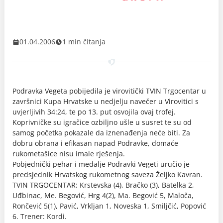
01.04.2006
1 min čitanja
Podravka Vegeta pobijedila je virovitički TVIN Trgocentar u
završnici Kupa Hrvatske u nedjelju navečer u Virovitici s
uvjerljivih 34:24, te po 13. put osvojila ovaj trofej.
Koprivničke su igračice ozbiljno ušle u susret te su od
samog početka pokazale da iznenađenja neće biti. Za
dobru obrana i efikasan napad Podravke, domaće
rukometašice nisu imale rješenja.
Pobjednički pehar i medalje Podravki Vegeti uručio je
predsjednik Hrvatskog rukometnog saveza Željko Kavran.
TVIN TRGOCENTAR: Krstevska (4), Bračko (3), Batelka 2,
Uđbinac, Me. Begović, Hrg 4(2), Ma. Begović 5, Maloča,
Rončević 5(1), Pavić, Vrkljan 1, Noveska 1, Smiljčić, Popović
6. Trener: Kordi.