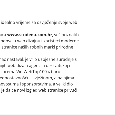
 idealno vrijeme za osvježenje svoje web
nica
www.studena.com.hr
, već poznatih
rendove u web dizajnu i koristeći moderne
e stranice naših robnih marki prirodne
nac nastavak je vrlo uspješne suradnje s
jih web dizajn agencija u Hrvatskoj i
ice prema VidiWebTop100 izboru.
jednostavnošću i svježinom, a na njima
ovostima i sponzorstvima, a veliki dio
e da će novi izgled web stranice privući