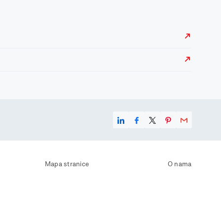
Mapa stranice
O nama
Uvjeti korištenja
Kontaktirajte nas
Zaštita osobnih podataka
Zaštita privatnosti
Izjava o pristupačnosti
Postavke kolačića
Pravila o korištenju kolačića