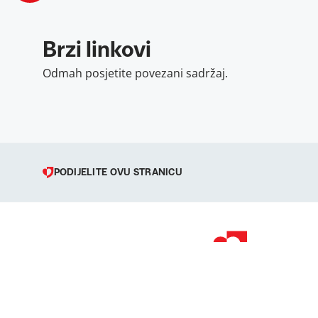
Brzi linkovi
Odmah posjetite povezani sadržaj.
PODIJELITE OVU STRANICU
© 1998 – 2026 
Podravka je regi