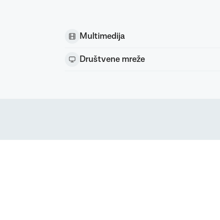
Multimedija
Društvene mreže
Podravka d.d. (Inc) Sva prava pridržana
strirani žig Podravke d.d. (Inc.)