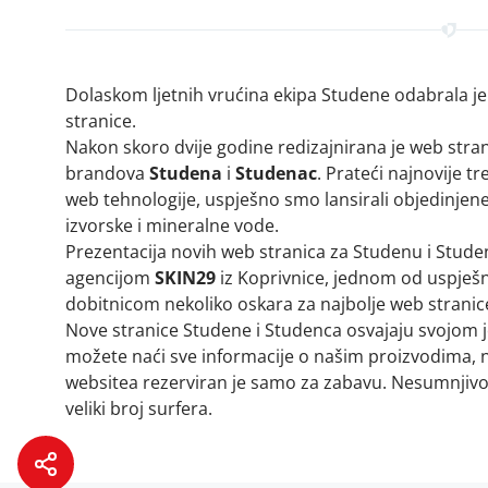
Dolaskom ljetnih vrućina ekipa Studene odabrala je
stranice.
Nakon skoro dvije godine redizajnirana je web stra
brandova
Studena
i
Studenac
. Prateći najnovije t
web tehnologije, uspješno smo lansirali objedinjen
izvorske i mineralne vode.
Prezentacija novih web stranica za Studenu i Stude
agencijom
SKIN29
iz Koprivnice, jednom od uspješni
dobitnicom nekoliko oskara za najbolje web stran
Nove stranice Studene i Studenca osvajaju svojom 
možete naći sve informacije o našim proizvodima, n
websitea rezerviran je samo za zabavu. Nesumnjivo j
veliki broj surfera.