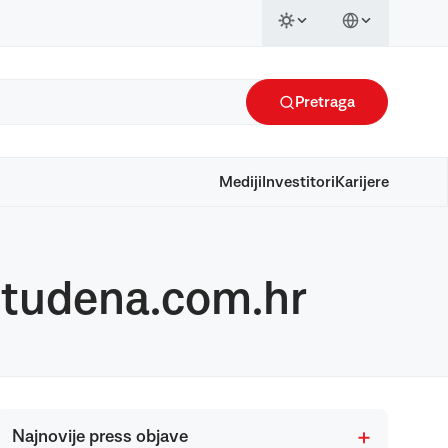
Pretraga
Mediji
Investitori
Karijere
studena.com.hr
Najnovije press objave