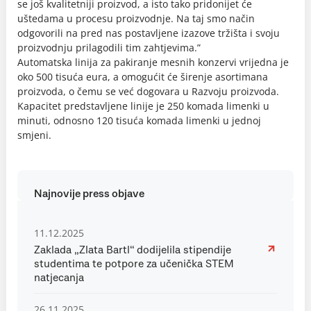
se još kvalitetniji proizvod, a isto tako pridonijet će
uštedama u procesu proizvodnje. Na taj smo način
odgovorili na pred nas postavljene izazove tržišta i svoju
proizvodnju prilagodili tim zahtjevima.”
Automatska linija za pakiranje mesnih konzervi vrijedna je
oko 500 tisuća eura, a omogućit će širenje asortimana
proizvoda, o čemu se već dogovara u Razvoju proizvoda.
Kapacitet predstavljene linije je 250 komada limenki u
minuti, odnosno 120 tisuća komada limenki u jednoj
smjeni.
Najnovije press objave
11.12.2025
Zaklada „Zlata Bartl“ dodijelila stipendije
studentima te potpore za učenička STEM
natjecanja
26.11.2025