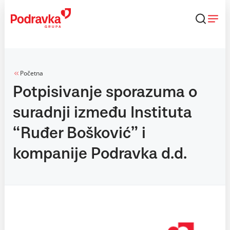
Skip
to
content
Početna
Potpisivanje sporazuma o
suradnji između Instituta
“Ruđer Bošković” i
kompanije Podravka d.d.