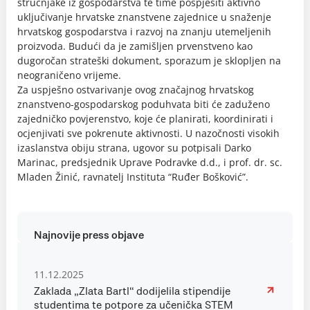
stručnjake iz gospodarstva te time pospješiti aktivno
uključivanje hrvatske znanstvene zajednice u snaženje
hrvatskog gospodarstva i razvoj na znanju utemeljenih
proizvoda. Budući da je zamišljen prvenstveno kao
dugoročan strateški dokument, sporazum je sklopljen na
neograničeno vrijeme.
Za uspješno ostvarivanje ovog značajnog hrvatskog
znanstveno-gospodarskog poduhvata biti će zaduženo
zajedničko povjerenstvo, koje će planirati, koordinirati i
ocjenjivati sve pokrenute aktivnosti. U nazočnosti visokih
izaslanstva obiju strana, ugovor su potpisali Darko
Marinac, predsjednik Uprave Podravke d.d., i prof. dr. sc.
Mladen Žinić, ravnatelj Instituta “Ruđer Bošković”.
Najnovije press objave
11.12.2025
Zaklada „Zlata Bartl“ dodijelila stipendije
studentima te potpore za učenička STEM