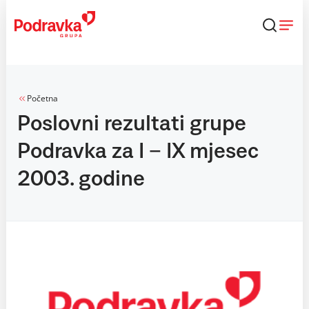
Skip
to
content
Početna
Poslovni rezultati grupe
Podravka za I – IX mjesec
2003. godine