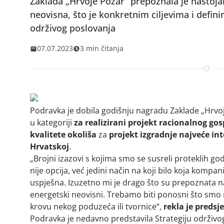
Zaklada „Hrvoje Požar“ prepoznala je nastoj
neovisna, što je konkretnim ciljevima i defini
održivog poslovanja
07.07.2023
3 min čitanja
Podravka je dobila godišnju nagradu Zaklade „Hrvo
u kategoriji
za realizirani projekt racionalnog g
kvalitete okoliša
za
projekt izgradnje najveće in
Hrvatskoj
.
„Brojni izazovi s kojima smo se susreli proteklih go
nije opcija, već jedini način na koji bilo koja kompa
uspješna. Izuzetno mi je drago što su prepoznata
energetski neovisni. Trebamo biti ponosni što smo 
krovu nekog poduzeća ili tvornice“,
rekla je preds
Podravka je nedavno predstavila Strategiju održivo