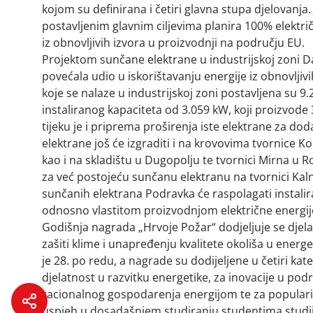
kojom su definirana i četiri glavna stupa djelovanja. J
postavljenim glavnim ciljevima planira 100% električ
iz obnovljivih izvora u proizvodnji na području EU.
Projektom sunčane elektrane u industrijskoj zoni Da
povećala udio u iskorištavanju energije iz obnovlji
koje se nalaze u industrijskoj zoni postavljena su
instaliranog kapaciteta od 3.059 kW, koji proizvode 
tijeku je i priprema proširenja iste elektrane za d
elektrane još će izgraditi i na krovovima tvornice Kokt
kao i na skladištu u Dugopolju te tvornici Mirna u R
za već postojeću sunčanu elektranu na tvornici Kal
sunčanih elektrana Podravka će raspolagati instali
odnosno vlastitom proizvodnjom električne energij
Godišnja nagrada „Hrvoje Požar“ dodjeljuje se djela
zašiti klime i unapređenju kvalitete okoliša u ener
je 28. po redu, a nagrade su dodijeljene u četiri ka
djelatnost u razvitku energetike, za inovacije u podr
racionalnog gospodarenja energijom te za populari
uspjeh u dosadašnjem studiranju studentima studij