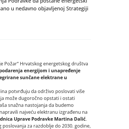
anja Podravke da postane energetski
rano u nedavno objavljenoj Strategiji
je Požar“ Hrvatskog energetskog društva
ospodarenja energijom i unapređenje
tegrirane sunčane elektrane u
dina potvrđuju da održivo poslovati više
nija može dugoročno opstati i ostati
 naša snažna nastojanja da budemo
napravili najveću elektranu izgrađenu na
jednica Uprave Podravke Martina Dalić
.
g poslovanja za razdoblje do 2030. godine,