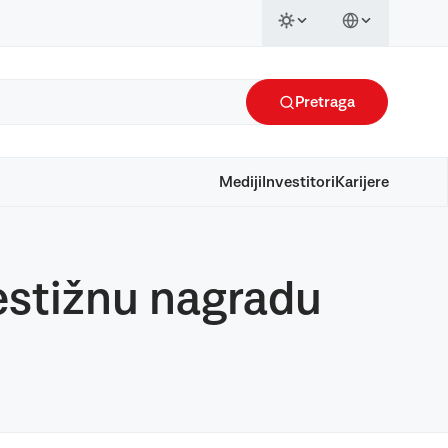
Pretraga
Mediji
Investitori
Karijere
estižnu nagradu