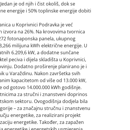
edan je od njih i čist okoliš, dok se
ne energije i 50% toplinske energije dobiti
nica u Koprivnici Podravka je već
vih izvora na 26%. Na krovovima tvornica
 9.272 fotonaponska panela, ukupnog
3,266 milijuna kWh električne energije. U
odatnih 6.209,6 kW, a dodatne sunčane
el peciva i dijela skladišta u Koprivnici,
ovinju. Dodatno proširenje planirano je i
nik u Varaždinu. Nakon završetka svih
ranim kapacitetom od više od 13.000 kW,
e od gotovo 14.000.000 kWh godišnje.
tnicima za stručni i znanstveni doprinos
getskom sektoru. Ovogodišnja dodjela bila
tegorije – za značajnu stručnu i znanstvenu
učju energetike, za realizirani projekt
zaciju energetike. Također, za zapažen
a energetike i energetskih usmjerenja