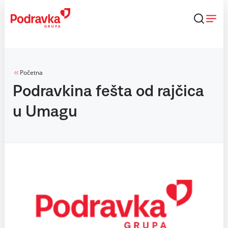
Skip
to
content
Početna
Podravkina fešta od rajčica
u Umagu