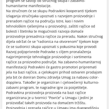
program se sastoji od stručnog skupa i zabavno-
humanitarne manifestacije.
Na stručnom će se skupu Podravkini kooperanti tijekom
izlaganja stručnjaka upoznati s razvojem proizvodnje i
preradom rajčice na području Istre, kao i novim
tehnološkim rješenjima u proizvodnji, zaštiti rajčice od
bolesti i štetnika te mogućnosti razvoja domaće
proizvodnje presadnica rajčice za preradu. Nakon stručnog
dijela održat će se “radionica na otvorenom” tijekom koje
će se sudionici skupa upoznati s pokusima koje provodi
Razvoj poljoprivrede Podravke s ciljem pronalaženja
najprimjerenije tehnologije proizvodnje i sortimenta
rajčice za proizvodno područje. Na zabavno-humanitarnoj
manifestaciji Podravkini će gastro promotori pripremati
jela na bazi rajčice, a cjelokupni prihod ostvaren prodajom
jela bit će doniran Domu zdravlja Umag za nabavu color-
dopplera. Također je organiziran i cjelovečernji kulturno-
zabavni program, te nagradne igre za posjetitelje.
Podravkina proizvodnja proizvoda na bazi rajčice
organizirana je u tvornici “Povrće” u Umagu i jedini je
proizvođač takvih proizvoda na domaćem tržištu.
Proizvodnja i prerada rajčice u Umagu ima dugogodišnju