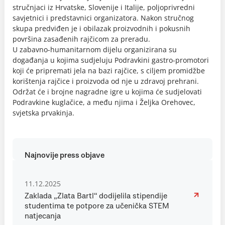
stručnjaci iz Hrvatske, Slovenije i Italije, poljoprivredni
savjetnici i predstavnici organizatora. Nakon stručnog
skupa predviđen je i obilazak proizvodnih i pokusnih
površina zasađenih rajčicom za preradu.
U zabavno-humanitarnom dijelu organizirana su
događanja u kojima sudjeluju Podravkini gastro-promotori
koji će pripremati jela na bazi rajčice, s ciljem promidžbe
korištenja rajčice i proizvoda od nje u zdravoj prehrani.
Održat će i brojne nagradne igre u kojima će sudjelovati
Podravkine kuglačice, a među njima i Željka Orehovec,
svjetska prvakinja.
Najnovije press objave
11.12.2025
Zaklada „Zlata Bartl“ dodijelila stipendije
studentima te potpore za učenička STEM
natjecanja