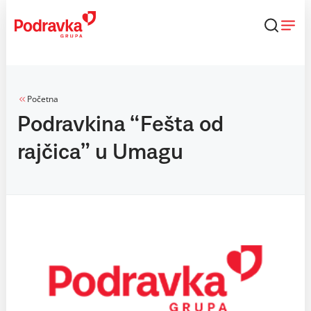
Skip
to
content
Početna
Podravkina “Fešta od
rajčica” u Umagu