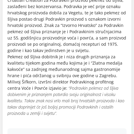
Croatian Creation za Podravkin proizvod pekmez od šljiva,
zaslađeni bez konzervansa. Podravka je već prije oznaku
hrvatskog proizvoda dobila za Vegetu, te je tako pekmez od
šljiva postao drugi Podravkin proizvod s oznakom izvorni
hrvatski proizvod. Znak za “Izvorno Hrvatsko” za Podravkin
pekmez od šljiva priznanje je i Podravkinim stručnjacima
uz 55. godišnjicu proizvodnje voća i povrća, a sam proizvod
proizvodi se po originalnoj, domaćoj recepturi od 1975.
godine i kao takav jedinstven je u svijetu.
Pekmez od šljiva dobitnik je i niza drugih priznanja za
kvalitetu tijekom godina među kojima je i “Zlatna medalja
kakvoće” sa zadnjeg međunarodnog sajma gastronomije
hrane i pića održanog u svibnju ove godine u Zagrebu.
Milivoj Šifkorn, izvršni direktor Podravkinog profitnog
centra Voće i Povrće izjavio je:
“Podravkin pekmez od šljiva
dobivenim je priznanjem potvrdio svoju originalnost i visoku
kvalitetu. Takav znak nosi vrlo mali broj hrvatskih proizvoda i kao
takav doprinijet će još boljoj promociji Podravkinih i ostalih
proizvoda u zemlji i svijetu”.