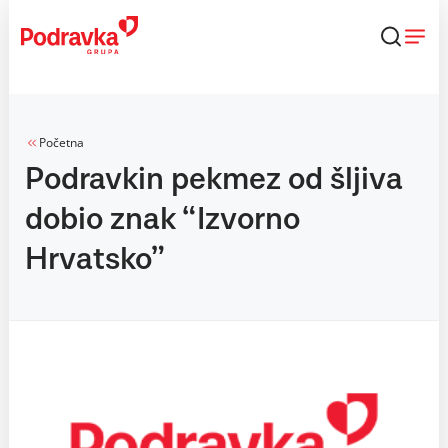
Skip
to
content
Početna
Podravkin pekmez od šljiva
dobio znak “Izvorno
Hrvatsko”