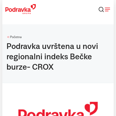
Skip
to
content
Početna
Podravka uvrštena u novi
regionalni indeks Bečke
burze- CROX