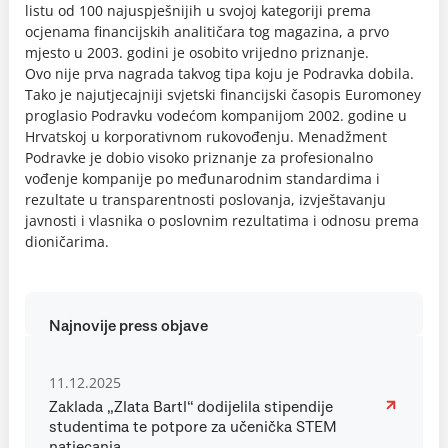
listu od 100 najuspješnijih u svojoj kategoriji prema
ocjenama financijskih analitičara tog magazina, a prvo
mjesto u 2003. godini je osobito vrijedno priznanje.
Ovo nije prva nagrada takvog tipa koju je Podravka dobila.
Tako je najutjecajniji svjetski financijski časopis Euromoney
proglasio Podravku vodećom kompanijom 2002. godine u
Hrvatskoj u korporativnom rukovođenju. Menadžment
Podravke je dobio visoko priznanje za profesionalno
vođenje kompanije po međunarodnim standardima i
rezultate u transparentnosti poslovanja, izvještavanju
javnosti i vlasnika o poslovnim rezultatima i odnosu prema
dioničarima.
Najnovije press objave
11.12.2025
Zaklada „Zlata Bartl“ dodijelila stipendije
studentima te potpore za učenička STEM
natjecanja