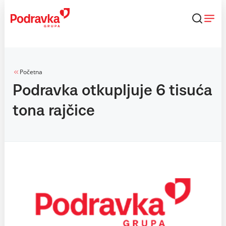
Skip
to
content
Početna
Podravka otkupljuje 6 tisuća
tona rajčice