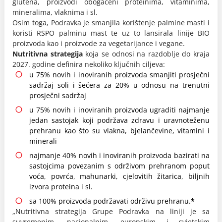
glutena, proizvodi obogaćeni proteinima, vitaminima,
mineralima, vlaknima i sl.
Osim toga, Podravka je smanjila korištenje palmine masti i
koristi RSPO palminu mast te uz to lansirala linije BIO
proizvoda kao i proizvode za vegetarijance i vegane.
Nutritivna strategija
koja se odnosi na razdoblje do kraja
2027. godine definira nekoliko ključnih ciljeva:
u 75% novih i inoviranih proizvoda smanjiti prosječni
sadržaj soli i šećera za 20% u odnosu na trenutni
prosječni sadržaj
u 75% novih i inoviranih proizvoda ugraditi najmanje
jedan sastojak koji podržava zdravu i uravnoteženu
prehranu kao što su vlakna, bjelančevine, vitamini i
minerali
najmanje 40% novih i inoviranih proizvoda bazirati na
sastojcima povezanim s održivom prehranom poput
voća, povrća, mahunarki, cjelovitih žitarica, biljnih
izvora proteina i sl.
sa 100% proizvoda podržavati održivu prehranu.
*
„Nutritivna strategija Grupe Podravka na liniji je sa
suvremenim, nacionalnim, europskim i svjetskim