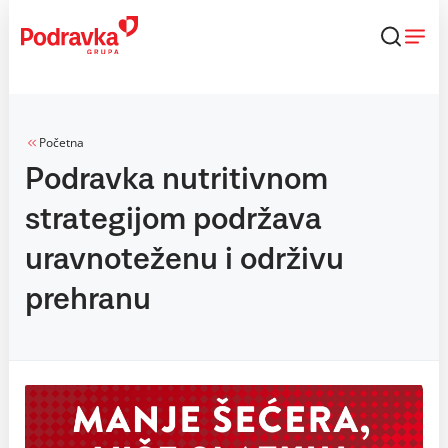
Skip
to
content
Početna
Podravka nutritivnom
strategijom podržava
uravnoteženu i održivu
prehranu