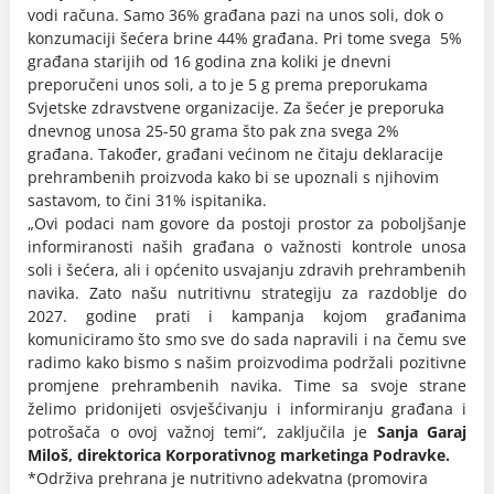
vodi računa. Samo 36% građana pazi na unos soli, dok o
konzumaciji šećera brine 44% građana. Pri tome svega 5%
građana starijih od 16 godina zna koliki je dnevni
preporučeni unos soli, a to je 5 g prema preporukama
Svjetske zdravstvene organizacije. Za šećer je preporuka
dnevnog unosa 25-50 grama što pak zna svega 2%
građana. Također, građani većinom ne čitaju deklaracije
prehrambenih proizvoda kako bi se upoznali s njihovim
sastavom, to čini 31% ispitanika.
„Ovi podaci nam govore da postoji prostor za poboljšanje
informiranosti naših građana o važnosti kontrole unosa
soli i šećera, ali i općenito usvajanju zdravih prehrambenih
navika. Zato našu nutritivnu strategiju za razdoblje do
2027. godine prati i kampanja kojom građanima
komuniciramo što smo sve do sada napravili i na čemu sve
radimo kako bismo s našim proizvodima podržali pozitivne
promjene prehrambenih navika. Time sa svoje strane
želimo pridonijeti osvješćivanju i informiranju građana i
potrošača o ovoj važnoj temi“, zaključila je
Sanja Garaj
Miloš, direktorica Korporativnog marketinga Podravke.
*Održiva prehrana je nutritivno adekvatna (promovira