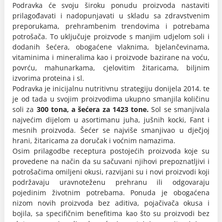
Podravka će svoju široku ponudu proizvoda nastaviti
prilagođavati i nadopunjavati u skladu sa zdravstvenim
preporukama, prehrambenim trendovima i potrebama
potrošača. To uključuje proizvode s manjim udjelom soli i
dodanih šećera, obogaćene vlaknima, bjelančevinama,
vitaminima i mineralima kao i proizvode bazirane na voću,
povrću, mahunarkama, cjelovitim žitaricama, biljnim
izvorima proteina i sl.
Podravka je inicijalnu nutritivnu strategiju donijela 2014. te
je od tada u svojim proizvodima ukupno smanjila količinu
soli za
300 tona, a šećera za 1423 tone.
Sol se smanjivala
najvećim dijelom u asortimanu juha, jušnih kocki, Fant i
mesnih proizvoda. Šećer se najviše smanjivao u dječjoj
hrani, žitaricama za doručak i voćnim namazima.
Osim prilagodbe receptura postojećih proizvoda koje su
provedene na način da su sačuvani njihovi prepoznatljivi i
potrošačima omiljeni okusi, razvijani su i novi proizvodi koji
podržavaju uravnoteženu prehranu ili odgovaraju
pojedinim životnim potrebama. Ponuda je obogaćena
nizom novih proizvoda bez aditiva, pojačivača okusa i
bojila, sa specifičnim benefitima kao što su proizvodi bez