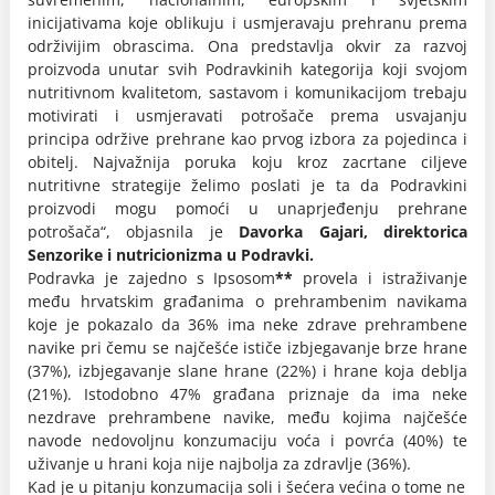
inicijativama koje oblikuju i usmjeravaju prehranu prema
održivijim obrascima. Ona predstavlja okvir za razvoj
proizvoda unutar svih Podravkinih kategorija koji svojom
nutritivnom kvalitetom, sastavom i komunikacijom trebaju
motivirati i usmjeravati potrošače prema usvajanju
principa održive prehrane kao prvog izbora za pojedinca i
obitelj. Najvažnija poruka koju kroz zacrtane ciljeve
nutritivne strategije želimo poslati je ta da Podravkini
proizvodi mogu pomoći u unaprjeđenju prehrane
potrošača“, objasnila je
Davorka Gajari, direktorica
Senzorike i nutricionizma u Podravki.
Podravka je zajedno s Ipsosom
**
provela i istraživanje
među hrvatskim građanima o prehrambenim navikama
koje je pokazalo da 36% ima neke zdrave prehrambene
navike pri čemu se najčešće ističe izbjegavanje brze hrane
(37%), izbjegavanje slane hrane (22%) i hrane koja deblja
(21%). Istodobno 47% građana priznaje da ima neke
nezdrave prehrambene navike, među kojima najčešće
navode nedovoljnu konzumaciju voća i povrća (40%) te
uživanje u hrani koja nije najbolja za zdravlje (36%).
Kad je u pitanju konzumacija soli i šećera većina o tome ne