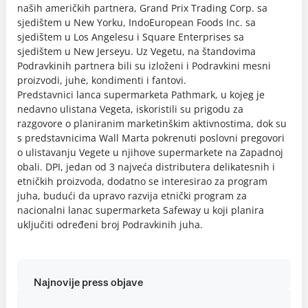
naših američkih partnera, Grand Prix Trading Corp. sa
sjedištem u New Yorku, IndoEuropean Foods Inc. sa
sjedištem u Los Angelesu i Square Enterprises sa
sjedištem u New Jerseyu. Uz Vegetu, na štandovima
Podravkinih partnera bili su izloženi i Podravkini mesni
proizvodi, juhe, kondimenti i fantovi.
Predstavnici lanca supermarketa Pathmark, u kojeg je
nedavno ulistana Vegeta, iskoristili su prigodu za
razgovore o planiranim marketinškim aktivnostima, dok su
s predstavnicima Wall Marta pokrenuti poslovni pregovori
o ulistavanju Vegete u njihove supermarkete na Zapadnoj
obali. DPI, jedan od 3 najveća distributera delikatesnih i
etničkih proizvoda, dodatno se interesirao za program
juha, budući da upravo razvija etnički program za
nacionalni lanac supermarketa Safeway u koji planira
uključiti određeni broj Podravkinih juha.
Najnovije press objave