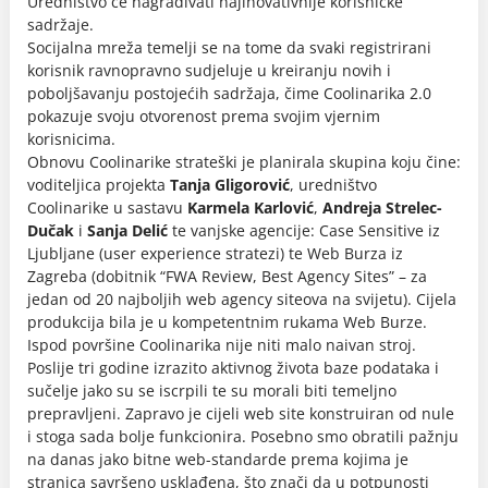
Uredništvo će nagrađivati najinovativnije korisničke
sadržaje.
Socijalna mreža temelji se na tome da svaki registrirani
korisnik ravnopravno sudjeluje u kreiranju novih i
poboljšavanju postojećih sadržaja, čime Coolinarika 2.0
pokazuje svoju otvorenost prema svojim vjernim
korisnicima.
Obnovu Coolinarike strateški je planirala skupina koju čine:
voditeljica projekta
Tanja Gligorović
, uredništvo
Coolinarike u sastavu
Karmela Karlović
,
Andreja Strelec-
Dučak
i
Sanja Delić
te vanjske agencije: Case Sensitive iz
Ljubljane (user experience stratezi) te Web Burza iz
Zagreba (dobitnik “FWA Review, Best Agency Sites” – za
jedan od 20 najboljih web agency siteova na svijetu). Cijela
produkcija bila je u kompetentnim rukama Web Burze.
Ispod površine Coolinarika nije niti malo naivan stroj.
Poslije tri godine izrazito aktivnog života baze podataka i
sučelje jako su se iscrpili te su morali biti temeljno
prepravljeni. Zapravo je cijeli web site konstruiran od nule
i stoga sada bolje funkcionira. Posebno smo obratili pažnju
na danas jako bitne web-standarde prema kojima je
stranica savršeno usklađena, što znači da u potpunosti