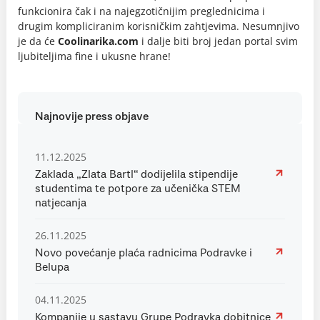
funkcionira čak i na najegzotičnijim preglednicima i
drugim kompliciranim korisničkim zahtjevima. Nesumnjivo
je da će
Coolinarika.com
i dalje biti broj jedan portal svim
ljubiteljima fine i ukusne hrane!
Najnovije press objave
11.12.2025
Zaklada „Zlata Bartl“ dodijelila stipendije
studentima te potpore za učenička STEM
natjecanja
26.11.2025
Novo povećanje plaća radnicima Podravke i
Belupa
04.11.2025
Kompanije u sastavu Grupe Podravka dobitnice