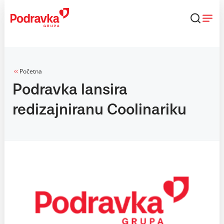
Skip
to
content
Početna
Podravka lansira
redizajniranu Coolinariku