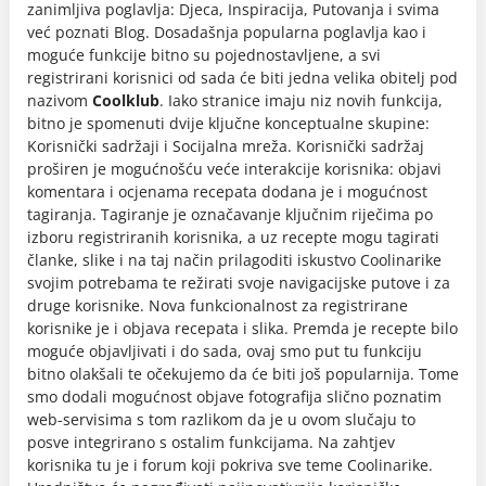
zanimljiva poglavlja: Djeca, Inspiracija, Putovanja i svima
već poznati Blog. Dosadašnja popularna poglavlja kao i
moguće funkcije bitno su pojednostavljene, a svi
registrirani korisnici od sada će biti jedna velika obitelj pod
nazivom
Coolklub
. Iako stranice imaju niz novih funkcija,
bitno je spomenuti dvije ključne konceptualne skupine:
Korisnički sadržaji i Socijalna mreža. Korisnički sadržaj
proširen je mogućnošću veće interakcije korisnika: objavi
komentara i ocjenama recepata dodana je i mogućnost
tagiranja. Tagiranje je označavanje ključnim riječima po
izboru registriranih korisnika, a uz recepte mogu tagirati
članke, slike i na taj način prilagoditi iskustvo Coolinarike
svojim potrebama te režirati svoje navigacijske putove i za
druge korisnike. Nova funkcionalnost za registrirane
korisnike je i objava recepata i slika. Premda je recepte bilo
moguće objavljivati i do sada, ovaj smo put tu funkciju
bitno olakšali te očekujemo da će biti još popularnija. Tome
smo dodali mogućnost objave fotografija slično poznatim
web-servisima s tom razlikom da je u ovom slučaju to
posve integrirano s ostalim funkcijama. Na zahtjev
korisnika tu je i forum koji pokriva sve teme Coolinarike.