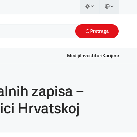
Pretraga
Mediji
Investitori
Karijere
alnih zapisa –
ici Hrvatskoj