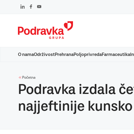
Skip
to
content
O nama
Održivost
Prehrana
Poljoprivreda
Farmaceutika
In
Početna
Podravka izdala če
najjeftinije kunsko