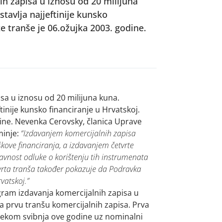
ih zapisa u iznosu od 20 milijuna
tavlja najjeftinije kunsko
e tranše je 06.ožujka 2003. godine.
isa u iznosu od 20 milijuna kuna.
tinije kunsko financiranje u Hrvatskoj.
ine. Nevenka Cerovsky, članica Uprave
minje:
“Izdavanjem komercijalnih zapisa
škove financiranja, a izdavanjem četvrte
avnost odluke o korištenju tih instrumenata
vrta tranša također pokazuje da Podravka
vatskoj.”
gram izdavanja komercijalnih zapisa u
la prvu tranšu komercijalnih zapisa. Prva
tijekom svibnja ove godine uz nominalni