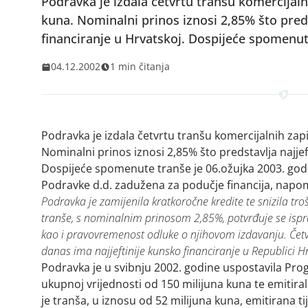
Podravka je izdala četvrtu tranšu komercijaln
kuna. Nominalni prinos iznosi 2,85% što preds
financiranje u Hrvatskoj. Dospijeće spomenut
04.12.2002
1 min čitanja
Podravka je izdala četvrtu tranšu komercijalnih zap
Nominalni prinos iznosi 2,85% što predstavlja najjef
Dospijeće spomenute tranše je 06.ožujka 2003. god
Podravke d.d. zadužena za podučje financija, napo
Podravka je zamijenila kratkoročne kredite te snizila tro
tranše, s nominalnim prinosom 2,85%, potvrđuje se ispr
kao i pravovremenost odluke o njihovom izdavanju. Čet
danas ima najjeftinije kunsko financiranje u Republici Hr
Podravka je u svibnju 2002. godine uspostavila Pro
ukupnoj vrijednosti od 150 milijuna kuna te emitira
je tranša, u iznosu od 52 milijuna kuna, emitirana 