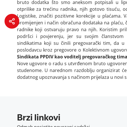
bruto dodatka što smo aneksom potpisali u lip
otprilike za trećinu radnika, njih gotovo tisuću, o
Logistike, značiti pozitivne korekcije u plaćama. 
promijenjen i način obračuna dodataka na plaću, č
radnike koji ostvaruju pravo na njih. Koristim pri
podršci i povjerenju, jer su svojim članstvom 
sindikatima koji su činili pregovarački tim, da
poslodavcu kroz pregovore o Kolektivnom ugovor
Sindikata PPDIV kao voditelj pregovaračkog tima
Nove ugovore o radu s utvrđenom bruto ugovoreno
studenome. U narednom razdoblju organizirat će se
dodatnog upoznavanja s načinom prijelaza u novi s
Brzi linkovi