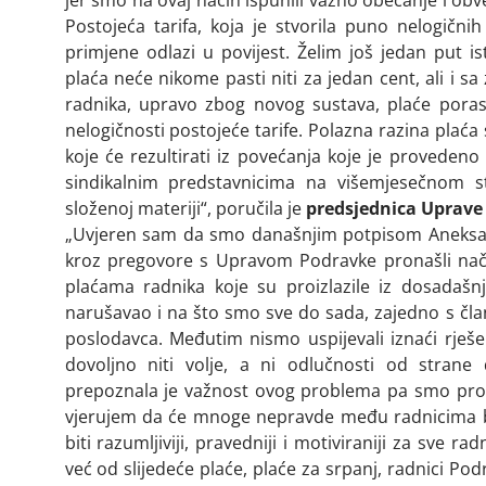
jer smo na ovaj način ispunili važno obećanje i ob
Postojeća tarifa, koja je stvorila puno nelogičn
primjene odlazi u povijest. Želim još jedan put is
plaća neće nikome pasti niti za jedan cent, ali i s
radnika, upravo zbog novog sustava, plaće porasti
nelogičnosti postojeće tarife. Polazna razina plaća 
koje će rezultirati iz povećanja koje je provedeno
sindikalnim predstavnicima na višemjesečnom s
složenoj materiji“, poručila je
predsjednica Uprave
„Uvjeren sam da smo današnjim potpisom Aneksa
kroz pregovore s Upravom Podravke pronašli nači
plaćama radnika koje su proizlazile iz dosadašnj
narušavao i na što smo sve do sada, zajedno s čla
poslodavca. Međutim nismo uspijevali iznaći rješen
dovoljno niti volje, a ni odlučnosti od strane
prepoznala je važnost ovog problema pa smo prote
vjerujem da će mnoge nepravde među radnicima biti
biti razumljiviji, pravedniji i motiviraniji za sve 
već od slijedeće plaće, plaće za srpanj, radnici Po