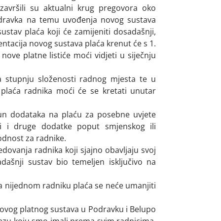
avršili su aktualni krug pregovora oko
dravka na temu uvođenja novog sustava
ustav plaća koji će zamijeniti dosadašnji,
mentacija novog sustava plaća krenut će s 1.
nove platne listiće moći vidjeti u siječnju
a stupnju složenosti radnog mjesta te u
plaća radnika moći će se kretati unutar
čun dodataka na plaću za posebne uvjete
li i druge dodatke poput smjenskog ili
dnost za radnike.
ovanja radnika koji sjajno obavljaju svoj
dašnji sustav bio temeljen isključivo na
a nijednom radniku plaća se neće umanjiti
vog platnog sustava u Podravku i Belupo