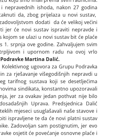
vezu koju smo imali prema svim radnicima.
ih i nepravednih ishoda, nakon 27 godina
taknuti da, zbog prijelaza u novi sustav,
a zadovoljstvom dodati da će velikoj većini
 jer će novi sustav ispraviti nepravde i
s kojom se ulazi u novi sustav bit će plaće
 s 1. srpnja ove godine. Zahvaljujem svim
trpljivom i upornom radu na ovoj vrlo
 Podravke Martina Dalić.
 Kolektivnog ugovora za Grupu Podravka
n za rješavanje višegodišnjih nepravdi u
eg tarifnog sustava koji se desetljećima
novima sindikata, konstantno upozoravali
ja, jer za ovakav jedan pothvat nije bilo
 dosadašnjih Uprava. Predsjednica Dalić
klih mjeseci usuglašavali naše stavove i
 ispravljene te da će novi platni sustav
radnike. Zadovoljan sam postignutim, jer evo
dravke osjetit će povećanje osnovne plaće i