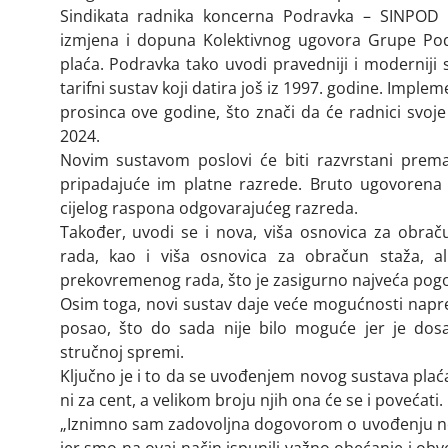
Sindikata radnika koncerna Podravka – SINPOD z
izmjena i dopuna Kolektivnog ugovora Grupe Po
plaća. Podravka tako uvodi pravedniji i moderniji s
tarifni sustav koji datira još iz 1997. godine. Imple
prosinca ove godine, što znači da će radnici svoje 
2024.
Novim sustavom poslovi će biti razvrstani prem
pripadajuće im platne razrede. Bruto ugovorena 
cijelog raspona odgovarajućeg razreda.
Također, uvodi se i nova, viša osnovica za obra
rada, kao i viša osnovica za obračun staža, a
prekovremenog rada, što je zasigurno najveća pogo
Osim toga, novi sustav daje veće mogućnosti napred
posao, što do sada nije bilo moguće jer je dosa
stručnoj spremi.
Ključno je i to da se uvođenjem novog sustava plać
ni za cent, a velikom broju njih ona će se i povećati.
„Iznimno sam zadovoljna dogovorom o uvođenju no