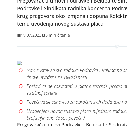
Pregovarački timovi Podravke i Belupa te Sin
Podravke i Sindikata radnika koncerna Podrav
krug pregovora oko izmjena i dopuna Kolekt
temu uvođenja novog sustava plaća
19.07.2023
5 min čitanja
Novi sustav za sve radnike Podravke i Belupa na sn
će sve utvrđene neusklađenosti
Poslovi će se razvrstati u platne razrede prema 
stručnoj spremi
Povećava se osnovica za obračun svih dodataka na
Uvođenjem novog sustava plaća nijednom radniku p
broju njih ona će se i povećati
Pregovarački timovi Podravke i Belupa te Sindikat