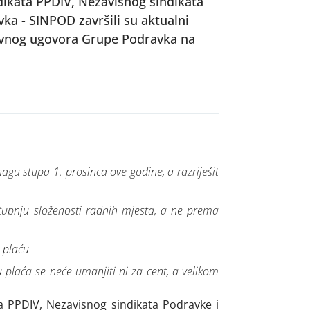
dikata PPDIV, Nezavisnog sindikata
ka - SINPOD završili su aktualni
ivnog ugovora Grupe Podravka na
agu stupa 1. prosinca ove godine, a razriješit
stupnju složenosti radnih mjesta, a ne prema
 plaću
laća se neće umanjiti ni za cent, a velikom
a PPDIV, Nezavisnog sindikata Podravke i