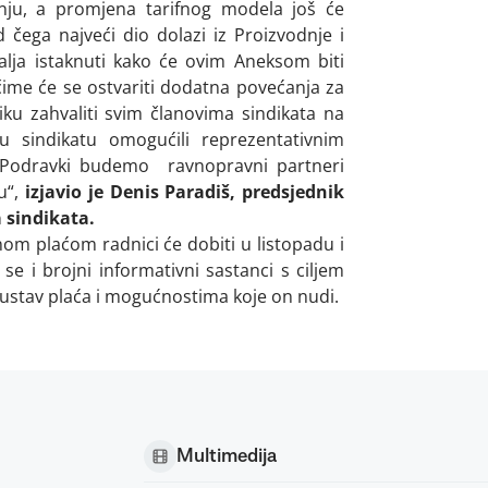
nju, a promjena tarifnog modela još će
d čega najveći dio dolazi iz Proizvodnje i
Valja istaknuti kako će ovim Aneksom biti
ime će se ostvariti dodatna povećanja za
liku zahvaliti svim članovima sindikata na
u sindikatu omogućili reprezentativnim
 u Podravki budemo ravnopravni partneri
u“,
izjavio je Denis Paradiš, predsjednik
 sindikata.
m plaćom radnici će dobiti u listopadu i
 i brojni informativni sastanci s ciljem
ustav plaća i mogućnostima koje on nudi.
Multimedija