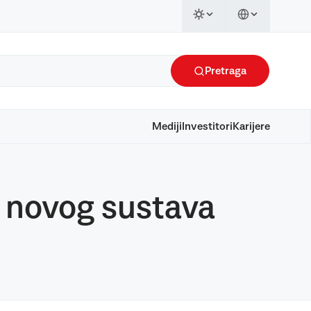
Pretraga
Mediji
Investitori
Karijere
o novog sustava