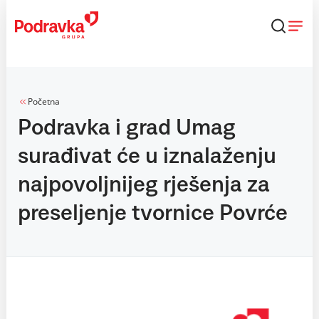
Skip
to
content
Početna
Podravka i grad Umag
surađivat će u iznalaženju
najpovoljnijeg rješenja za
preseljenje tvornice Povrće