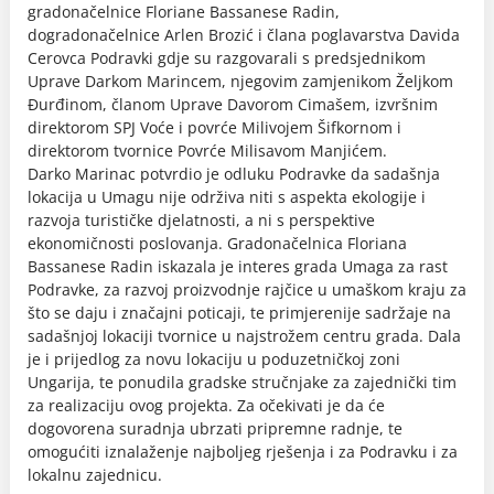
gradonačelnice Floriane Bassanese Radin,
dogradonačelnice Arlen Brozić i člana poglavarstva Davida
Cerovca Podravki gdje su razgovarali s predsjednikom
Uprave Darkom Marincem, njegovim zamjenikom Željkom
Đurđinom, članom Uprave Davorom Cimašem, izvršnim
direktorom SPJ Voće i povrće Milivojem Šifkornom i
direktorom tvornice Povrće Milisavom Manjićem.
Darko Marinac potvrdio je odluku Podravke da sadašnja
lokacija u Umagu nije održiva niti s aspekta ekologije i
razvoja turističke djelatnosti, a ni s perspektive
ekonomičnosti poslovanja. Gradonačelnica Floriana
Bassanese Radin iskazala je interes grada Umaga za rast
Podravke, za razvoj proizvodnje rajčice u umaškom kraju za
što se daju i značajni poticaji, te primjerenije sadržaje na
sadašnjoj lokaciji tvornice u najstrožem centru grada. Dala
je i prijedlog za novu lokaciju u poduzetničkoj zoni
Ungarija, te ponudila gradske stručnjake za zajednički tim
za realizaciju ovog projekta. Za očekivati je da će
dogovorena suradnja ubrzati pripremne radnje, te
omogućiti iznalaženje najboljeg rješenja i za Podravku i za
lokalnu zajednicu.