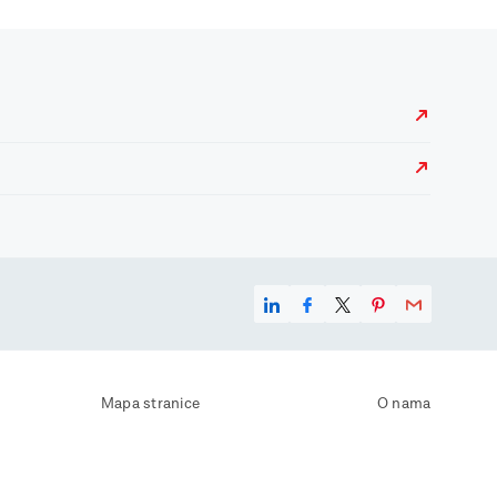
Mapa stranice
O nama
Uvjeti korištenja
Kontaktirajte nas
Zaštita osobnih podataka
Zaštita privatnosti
Izjava o pristupačnosti
Postavke kolačića
Pravila o korištenju kolačića