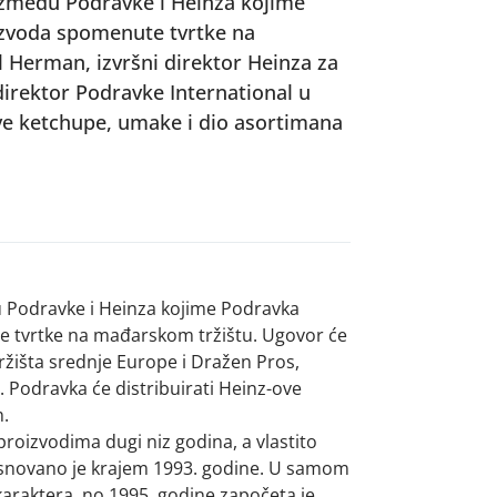
između Podravke i Heinza kojime
izvoda spomenute tvrtke na
 Herman, izvršni direktor Heinza za
 direktor Podravke International u
ve ketchupe, umake i dio asortimana
 Podravke i Heinza kojime Podravka
te tvrtke na mađarskom tržištu. Ugovor će
tržišta srednje Europe i Dražen Pros,
. Podravka će distribuirati Heinz-ove
.
roizvodima dugi niz godina, a vlastito
snovano je krajem 1993. godine. U samom
karaktera, no 1995. godine započeta je