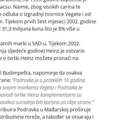
csu. Naime, zbog visokih carina te
dluka o izgradnji tvornice Vegete i od
. Tijekom prvih šest mjeseci 2002. godine
31,3 milijuna kuna što je 8% više u
ivatnih marki u SAD-u. Tijekom 2002.
pnja sljedeće godine) Heinz je ostvario
je o tvrtki Heinz možete pronaći na
nal Budimpešta, napominje da ovakva
trane:
“Podravka je u proteklih 10 godina
sa svojim markama Vegeta i Podravka te
oizvodi tvrtke Heinz komplementarni su
ovakva suradnja biti korisna za obje strane.”
tribuira Podravka u Mađarskoj proširuje
ributivne mreže, a također se otvaraju i