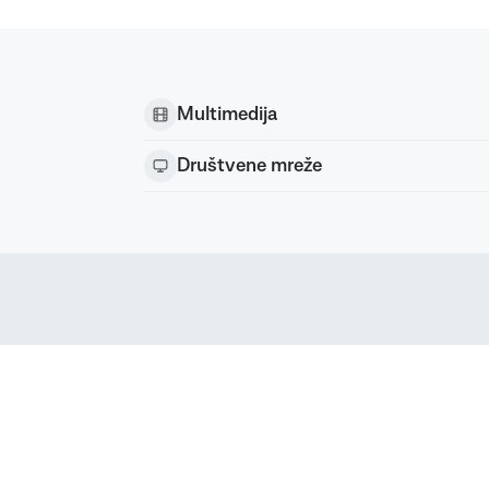
Multimedija
Društvene mreže
Podravka d.d. (Inc) Sva prava pridržana
strirani žig Podravke d.d. (Inc.)