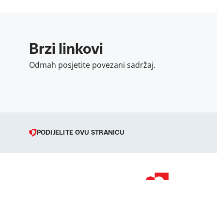
Brzi linkovi
Odmah posjetite povezani sadržaj.
PODIJELITE OVU STRANICU
© 1998 – 2026 
Podravka je regi