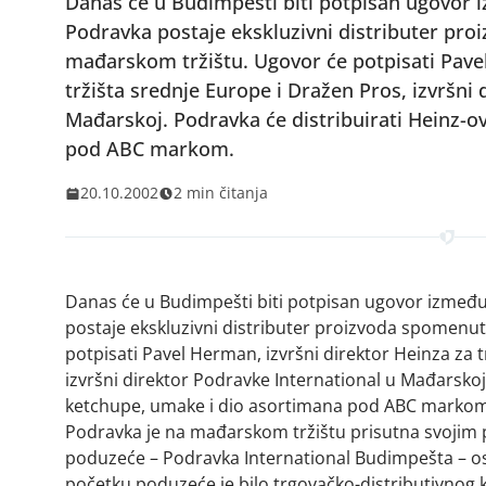
Danas će u Budimpešti biti potpisan ugovor 
Podravka postaje ekskluzivni distributer pro
mađarskom tržištu. Ugovor će potpisati Pavel
tržišta srednje Europe i Dražen Pros, izvršni
Mađarskoj. Podravka će distribuirati Heinz-o
pod ABC markom.
20.10.2002
2 min čitanja
Danas će u Budimpešti biti potpisan ugovor između
postaje ekskluzivni distributer proizvoda spomenu
potpisati Pavel Herman, izvršni direktor Heinza za 
izvršni direktor Podravke International u Mađarskoj
ketchupe, umake i dio asortimana pod ABC markom
Podravka je na mađarskom tržištu prisutna svojim p
poduzeće – Podravka International Budimpešta – o
početku poduzeće je bilo trgovačko-distributivnog 