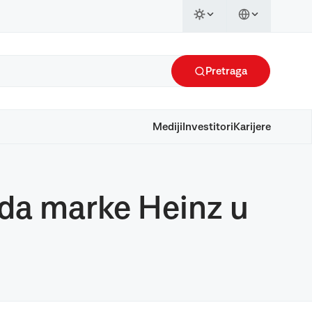
Pretraga
Mediji
Investitori
Karijere
oda marke Heinz u