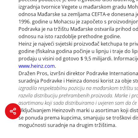
izgradnja tvornice Vegete u mađarskom gradu Moha
odnosa Mađarske sa zemljama CEFTA-e donesena je o
1996. godine u Mohacsu je započeto s proizvodnjom
Podravka je na tržištu Mađarske ostvarila prihod od 
odnosu na isto razdoblje prethodne godine.
Heinz je najveći svjetski proizvođač ketchupa te pr
godine (fiskalna godina počinje u lipnju i traje do li
prodaju u visini od gotovo $ 9,5 milijardi. Informaci
www.heinz.com
.
Dražen Pros, izvršni direktor Podravke Internatio
suradnja Podravke i Heinza donosi korist za obje s
izgradila respektabilnu poziciju na mađarskom tržištu 
razvila distribuciju prehrambenih proizvoda. Marke i pr
asortimanu koji sada distribuiramo i uvjeren sam da će 
Uključivanjem Heinzovih marki u asortiman koji dis
se ponuda prema kupcima, smanjuju se troškovi dist
mogućnosti suradnje na drugim tržištima.