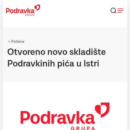
Skip
to
content
Početna
Otvoreno novo skladište
Podravkinih pića u Istri