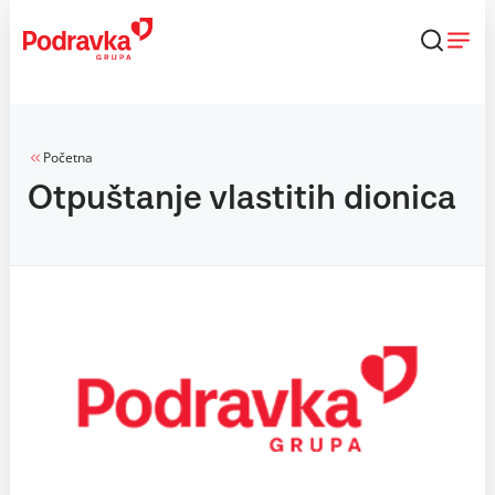
Skip
to
content
Početna
Otpuštanje vlastitih dionica