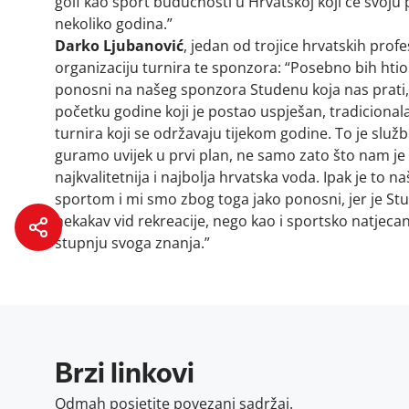
golf kao sport budućnosti u Hrvatskoj koji će svoju 
nekoliko godina.”
Darko Ljubanović
, jedan od trojice hrvatskih profe
organizaciju turnira te sponzora: “Posebno bih htio
ponosni na našeg sponzora Studenu koja nas prati
početku godine koji je postao uspješan, tradicionalan
turnira koji se održavaju tijekom godine. To je služ
guramo uvijek u prvi plan, ne samo zato što nam je 
najkvalitetnija i najbolja hrvatska voda. Ipak je to 
sportom i mi smo zbog toga jako ponosni, jer je St
nekakav vid rekreacije, nego kao i sportsko natjecan
stupnju svoga znanja.”
Brzi linkovi
Odmah posjetite povezani sadržaj.