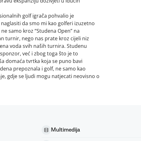
pravu ekspanziju doživjeti u idućih
sionalnih golf igrača pohvalio je
 naglasiti da smo mi kao golferi izuzetno
, ne samo kroz “Studena Open” na
 turnir, nego nas prate kroz cijeli niz
bena voda svih naših turnira. Studenu
sponzor, već i zbog toga što je to
naša domaća tvrtka koja se puno bavi
udena prepoznala i golf, ne samo kao
je, gdje se ljudi mogu natjecati neovisno o
Multimedija