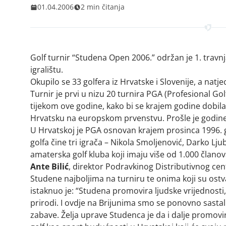
01.04.2006
2 min čitanja
Golf turnir “Studena Open 2006.” održan je 1. trav
igralištu.
Okupilo se 33 golfera iz Hrvatske i Slovenije, a natjeca
Turnir je prvi u nizu 20 turnira PGA (Profesional Gol
tijekom ove godine, kako bi se krajem godine dobila 
Hrvatsku na europskom prvenstvu. Prošle je godine
U Hrvatskoj je PGA osnovan krajem prosinca 1996. 
golfa čine tri igrača – Nikola Smoljenović, Darko Lju
amaterska golf kluba koji imaju više od 1.000 članov
Ante Bilić
, direktor Podravkinog Distributivnog ce
Studene najboljima na turniru te onima koji su ostvar
istaknuo je: “Studena promovira ljudske vrijednosti, 
prirodi. I ovdje na Brijunima smo se ponovno sastali
zabave. Želja uprave Studenca je da i dalje promovir