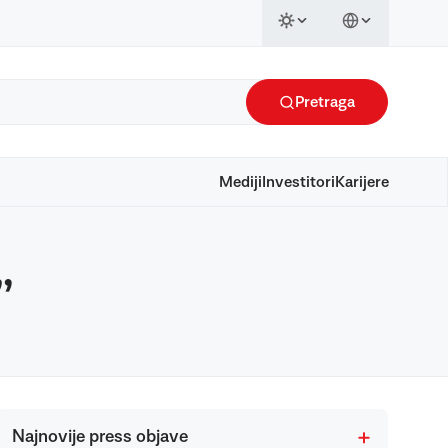
Pretraga
Mediji
Investitori
Karijere
”
Najnovije press objave