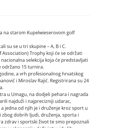
nja na starom Kupelwieserovom golf
li su se u tri skupine – A, B i C.
f Association) Trophy koji će se održati
nacionalna selekcija koja će predstavljati
 održano 15 turnira.
godine, a vrh profesionalnog hrvatskog
banović i Miroslav Rajić. Registrirana su 24
a.
ntra u Umagu, na dodjeli pehara i nagrada
ili najduži i najprecizniji udarac,
a jedna od njih je i druženje kroz sport u
 zbog dobrih ljudi, druženja, sporta i
a zdrav i sportski život te smo prepoznali