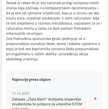
Šestak je rekao da je ovo računalo prilog razvijanju novih
znanja koja počivaju na kompjutorskom opismenjivanju i
da je ono od cjenovne vrijednosti, koja je u iznosu od oko
tisuću eura, vrjednije edukacijski. S ovim računalom, koje
će biti smješteno u razredu trećoškolaca, uspostavit će se i
računalna mreža u čemu će školi pomoći Podravkini
informatički stručnjaci.
Ova Podravkina sponzorska gesta sjedinjuje se u
prepoznatljivu suradnju škole, doma i lokalne zajednice u
kojoj je baš ova koprivnička osnovna škola prepoznatljiva
po angažmanu u zaštiti okoliša i provođenju akcija
ekološkog značenja.
Najnovije press objave
11.12.2025
Zaklada „Zlata Bartl“ dodijelila stipendije
studentima te potpore za učenička STEM