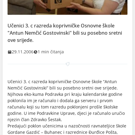
Učenici 3. c razreda koprivničke Osnovne škole
"Antun Nemčić Gostovinski" bili su posebno sretni
ove srijede.
29.11.2006
1 min čitanja
Učenici 3. c razreda koprivničke Osnovne škole “Antun
Nemčić Gostovinski” bili su posebno sretni ove srijede.
Njihova eko-kuma Podravka pri kraju kalendarske godine
poklonila im je računalo i dodala ga serveru i prvom
računalu koji su tom razredu poklonjeni prošle školske
godine. U ime Podravkine Uprave, djeci je računalo uručio
njezin član Zdravko Šestak.
Predajući poklon učenicima u nazočnosti ravnateljice škole
Gordane Gazdić – Buhanec i razrednice Đurđice Pošta,