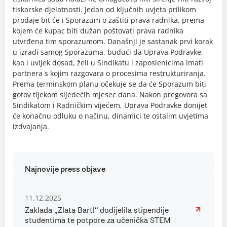
tiskarske djelatnosti. Jedan od ključnih uvjeta prilikom
prodaje bit će i Sporazum o zaštiti prava radnika, prema
kojem će kupac biti dužan poštovati prava radnika
utvrđena tim sporazumom. Današnji je sastanak prvi korak
u izradi samog Sporazuma, budući da Uprava Podravke,
kao i uvijek dosad, želi u Sindikatu i zaposlenicima imati
partnera s kojim razgovara o procesima restrukturiranja.
Prema terminskom planu očekuje se da će Sporazum biti
gotov tijekom sljedećih mjesec dana. Nakon pregovora sa
Sindikatom i Radničkim vijećem, Uprava Podravke donijet
će konačnu odluku o načinu, dinamici te ostalim uvjetima
izdvajanja.
Najnovije press objave
11.12.2025
Zaklada „Zlata Bartl“ dodijelila stipendije
studentima te potpore za učenička STEM