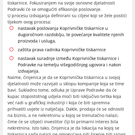
tiskarnice. Fokusiranjem na svoje osnovne djelatnosti
Podravki će se omogućiti efikasnije poslovanje.
U procesu izdvajanja definirani su ciljevi koji se žele postići
tijekom ovog procesa:
nastavak poslovanja Koprivničke tiskarnice u
dugoročnom razdoblju, te povećanje kvalitete njenih
proizvoda i usluga,
zaštita prava radnika Koprivničke tiskarnice
nastavak suradnje između Koprivničke tiskarnice i
Podravke na temelju višegodišnjeg ugovora i nakon
izdvajanja.
Naime, činjenica je da se Koprivnička tiskarnica u svojoj
djelatnosti može razvijati u sklopu kompanije koja se time
bavi. Sukladno tome, odluka je Uprave Podravke da će
kupac stopostotnog udjela moći biti isključivo tvrtka koja
već radi u grafičkoj industriji i koja će biti spremna
prihvatiti uvjete iz natječaja. Dakle, prodaja će se odnositi
na biznis, a ne nekretninu u kojoj se trenutačno nalazi,
čime će se izbjeći investitor čiji bi primarni interes bila
nekretnina. Isto tako, činjenica je da lokacija na kojoj se
tiskarnica sada nalazi ne omogućava niti širenje niti razvoj