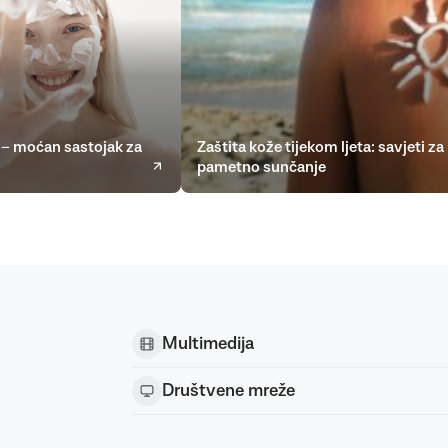
– moćan sastojak za
Zaštita kože tijekom ljeta: savjeti za
pametno sunčanje
Multimedija
Društvene mreže