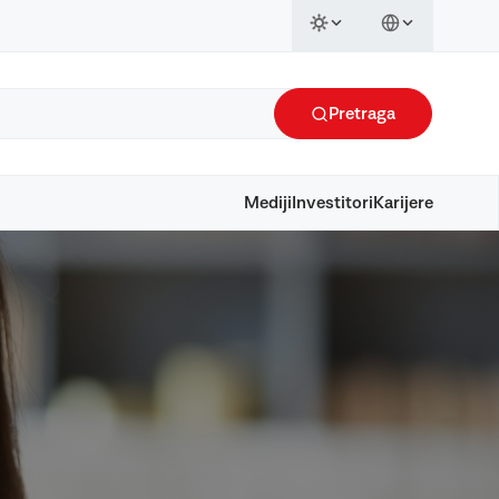
Pretraga
Mediji
Investitori
Karijere