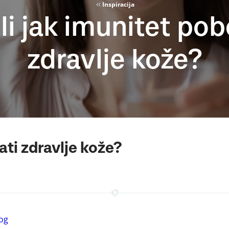
Inspiracija
i jak imunitet pob
zdravlje kože?
ati zdravlje kože?
log