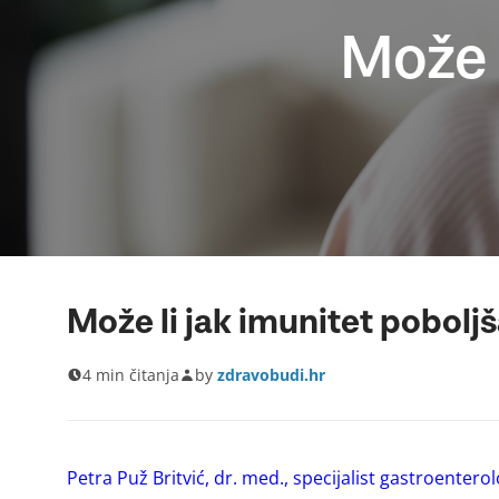
Može l
Može li jak imunitet poboljš
4 min čitanja
by
zdravobudi.hr
Petra Puž Britvić, dr. med., specijalist gastroentero