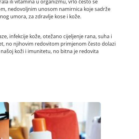
rala ili vitamina u organizmu, vrlo često se
anom, nedovoljnim unosom namirnica koje sadrže
nog umora, za zdravlje kose i kože.
, infekcije kože, otežano cijeljenje rana, suha i
unitet, no njihovim redovitom primjenom često dolazi
šoj koži i imunitetu, no bitna je redovita