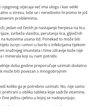
i njegovog utjecaja već ima ulogu i kao veliki
talno u stresu, loše se i neredovito hranimo te još
avstvenim problemima.
i, jedan od čestih je nastajanje herpesa na licu
jaze, svrbeža vlasišta, perutanja lica, gljivičnih
ica na kutovima usana itd. Ponekad to može biti
ijelo iscrpi i umori u borbi s infekcijama tijekom
em snažnijeg imuniteta i time zdravije kože nije
a i minerala koji su nam potrebi.
ladnije doba godine preporučuje uzimati dodatno
anjak može biti povezan s mnogobrojnim
edi koliko ga je potrebno uzimati. No, nije samo
 prehrani u obliku tableta koje sadrže vitamine,
no čine jednu cjelinu u kojoj se nadopunjuju.