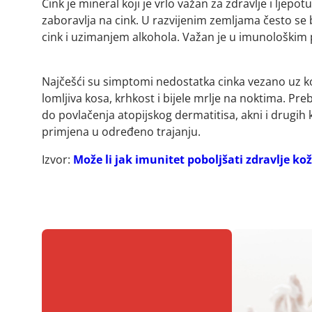
Cink je mineral koji je vrlo važan za zdravlje i ljepo
zaboravlja na cink. U razvijenim zemljama često s
cink i uzimanjem alkohola. Važan je u imunološkim p
Najčešći su simptomi nedostatka cinka vezano uz kožu
lomljiva kosa, krhkost i bijele mrlje na noktima. Pre
do povlačenja atopijskog dermatitisa, akni i drugih
primjena u određeno trajanju.
Izvor:
Može li jak imunitet poboljšati zdravlje ko