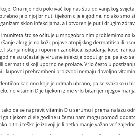
je. Ona nije neki pokrivač koji nas štiti od vanjskog svijeta 
otrebno je o njoj brinuti tijekom cijele godine, no ako smo s
ganizam sklon infekcijama, a i otvoren je put i drugim zdr
g imuniteta što se očituje u mnogobrojnim problemima na kož
šanje alergije na koži, pojave atopijskog dermatitisa ili psori
ze, listanja noktiju i upornih zanoktica, ispadanja kose, ran
dine su učestalije virusne infekcije poput gripe, pa ako se t
li dermatitisi koji uporno ne prolaze. Vrlo često u postizanj
rani i kupovni prehrambeni proizvodi nemaju dovoljno vitamin
identično kao ono koje je odmah ubrano, pa se svakako u h
tijelo, no vitamin D je tijekom zime vrlo bitan jer njegov m
 tako da se napravit vitamin D u serumu i prema nalazu odr
ati ga tijekom cijele godine u čemu nam mogu pomoći dodatci
ako bitni i teško je izdvoji je li netko manje važan već zajed