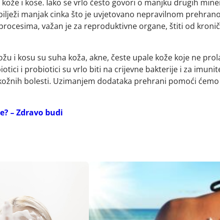
tu kože i kose. Iako se vrlo često govori o manjku drugih mine
e bilježi manjak cinka što je uvjetovano nepravilnom prehr
rocesima, važan je za reproduktivne organe, štiti od kronič
 i kosu su suha koža, akne, česte upale kože koje ne prolaze
biotici i probiotici su vrlo biti na crijevne bakterije i za im
 kožnih bolesti. Uzimanjem dodataka prehrani pomoći ćemo na
že? – Zdravo budi