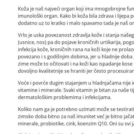
Koža je naš najveći organ koji ima mnogobrojne funkci
imunološki organ. Kako bi koža bila zdrava i lijepa p
dodatno uz to kratko i malo spavamo tada je naš or
Vrlo je uska povezanost zdravlja kože i stanja naše
(usnice, nos) pa do pojave kroničnih urtikarija, pogor
infekcija kože, kroničnih rana na koži koje ne prola
povezano i s godišnjim dobima, jer u hladnije doba go
zime može to očitovati i na koži kao ispadanje kose i
dovoljno kvalitetnije se hraniti jer često procesui
Voće i povrće dugim stajanjem u hladnjačama nije 
vitamine i minerale. Svaki vitamin je bitan za naše 
dermatološkim problemima i infekcijama.
Koliko nam ga je potrebno uzimati može se testirati
zimsko doba bitno za naš imunitet već je bitno jač
minerale, probiotike, cink, koenzim Q10. Oni su svi j