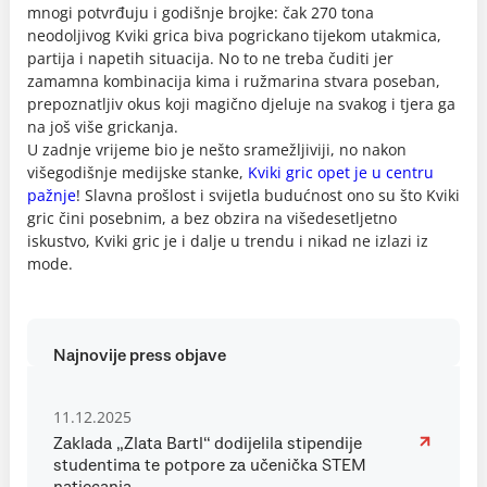
mnogi potvrđuju i godišnje brojke: čak 270 tona
neodoljivog Kviki grica biva pogrickano tijekom utakmica,
partija i napetih situacija. No to ne treba čuditi jer
zamamna kombinacija kima i ružmarina stvara poseban,
prepoznatljiv okus koji magično djeluje na svakog i tjera ga
na još više grickanja.
U zadnje vrijeme bio je nešto sramežljiviji, no nakon
višegodišnje medijske stanke,
Kviki gric opet je u centru
pažnje
! Slavna prošlost i svijetla budućnost ono su što Kviki
gric čini posebnim, a bez obzira na višedesetljetno
iskustvo, Kviki gric je i dalje u trendu i nikad ne izlazi iz
mode.
Najnovije press objave
11.12.2025
Zaklada „Zlata Bartl“ dodijelila stipendije
studentima te potpore za učenička STEM