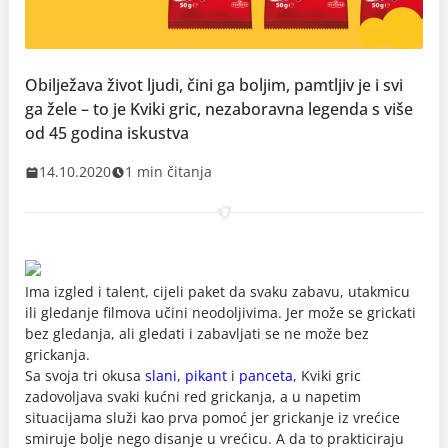
Obilježava život ljudi, čini ga boljim, pamtljiv je i svi
ga žele – to je Kviki gric, nezaboravna legenda s više
od 45 godina iskustva
14.10.2020
1 min čitanja
Ima izgled i talent, cijeli paket da svaku zabavu, utakmicu
ili gledanje filmova učini neodoljivima. Jer može se grickati
bez gledanja, ali gledati i zabavljati se ne može bez
grickanja.
Sa svoja tri okusa
slani
,
pikant
i
panceta
, Kviki gric
zadovoljava svaki kućni red grickanja, a u napetim
situacijama služi kao prva pomoć jer grickanje iz vrećice
smiruje bolje nego disanje u vrećicu. A da to prakticiraju