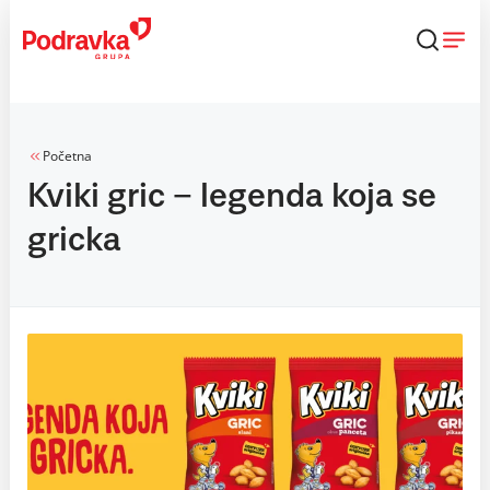
Skip
to
content
Početna
Kviki gric – legenda koja se
gricka