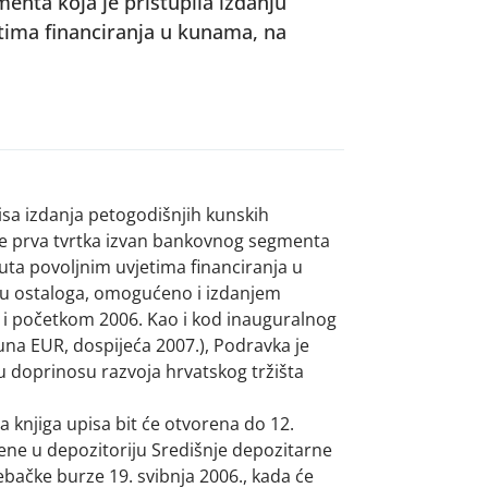
enta koja je pristupila izdanju
tima financiranja u kunama, na
pisa izdanja petogodišnjih kunskih
je prva tvrtka izvan bankovnog segmenta
nuta povoljnim uvjetima financiranja u
eđu ostaloga, omogućeno i izdanjem
 i početkom 2006. Kao i kod inauguralnog
juna EUR, dospijeća 2007.), Podravka je
u doprinosu razvoja hrvatskog tržišta
a knjiga upisa bit će otvorena do 12.
jene u depozitoriju Središnje depozitarne
rebačke burze 19. svibnja 2006., kada će