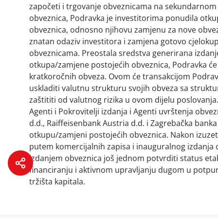
započeti i trgovanje obveznicama na sekundarnom 
obveznica, Podravka je investitorima ponudila otk
obveznica, odnosno njihovu zamjenu za nove obvezn
znatan odaziv investitora i zamjena gotovo cjelok
obveznicama. Preostala sredstva generirana izdan
otkupa/zamjene postojećih obveznica, Podravka će is
kratkoročnih obveza. Ovom će transakcijom Podravka
uskladiti valutnu strukturu svojih obveza sa strukt
zaštititi od valutnog rizika u ovom dijelu poslovanja
Agenti i Pokrovitelji izdanja i Agenti uvrštenja ob
d.d., Raiffeisenbank Austria d.d. i Zagrebačka banka 
otkupu/zamjeni postojećih obveznica. Nakon izuzet
putem komercijalnih zapisa i inauguralnog izdanja 
izdanjem obveznica još jednom potvrditi status etab
financiranju i aktivnom upravljanju dugom u potpun
tržišta kapitala.