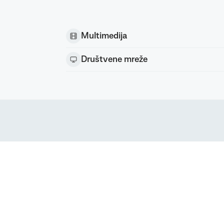
Multimedija
Društvene mreže
Podravka d.d. (Inc) Sva prava pridržana
strirani žig Podravke d.d. (Inc.)