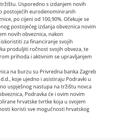
tržištu. Usporedno s izdanjem novih
up postojećih eurodenominiranih
ice, po cijeni od 100,90%. Očekuje se
upnog postojećeg izdanja obveznica novim
jem novih obveznica, nakon
koristiti za financiranje svojih
 produljiti ročnost svojih obveza, te
urom prihoda i aktivnim se upravljanjem
.
veznica na burzu su Privredna banka Zagreb
d.d., koje ujedno i asistiraju Podravki u
no uspješnog nastupa na tržištu novca
obveznica, Podravka će i ovim novim
lirane hrvatske tvrtke koja u svojem
osti koristi sve mogućnosti hrvatskog