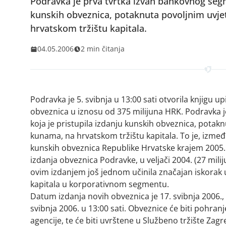
Podravka je prva tvrtka izvan bankovnog segm
kunskih obveznica, potaknuta povoljnim uvje
hrvatskom tržištu kapitala.
04.05.2006
2 min čitanja
Podravka je 5. svibnja u 13:00 sati otvorila knjigu u
obveznica u iznosu od 375 milijuna HRK. Podravka 
koja je pristupila izdanju kunskih obveznica, potak
kunama, na hrvatskom tržištu kapitala. To je, izm
kunskih obveznica Republike Hrvatske krajem 2005.
izdanja obveznica Podravke, u veljači 2004. (27 mili
ovim izdanjem još jednom učinila značajan iskorak 
kapitala u korporativnom segmentu.
Datum izdanja novih obveznica je 17. svibnja 2006., 
svibnja 2006. u 13:00 sati. Obveznice će biti pohran
agencije, te će biti uvrštene u Službeno tržište Zag