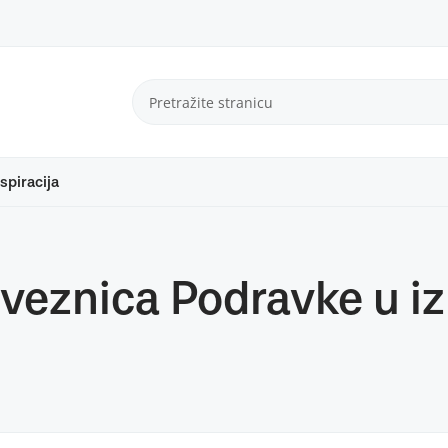
spiracija
bveznica Podravke u i