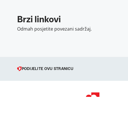
Brzi linkovi
Odmah posjetite povezani sadržaj.
PODIJELITE OVU STRANICU
© 1998 – 2026 
Podravka je regi