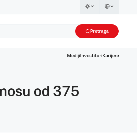
Pretraga
Mediji
Investitori
Karijere
znosu od 375