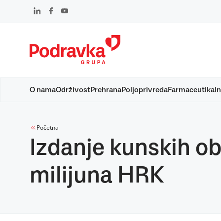
Skip
to
content
O nama
Održivost
Prehrana
Poljoprivreda
Farmaceutika
In
Početna
Izdanje kunskih o
milijuna HRK