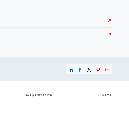
Mapa stranice
O nama
Uvjeti korištenja
Kontaktirajte nas
Zaštita osobnih podataka
Zaštita privatnosti
Izjava o pristupačnosti
Postavke kolačića
Pravila o korištenju kolačića