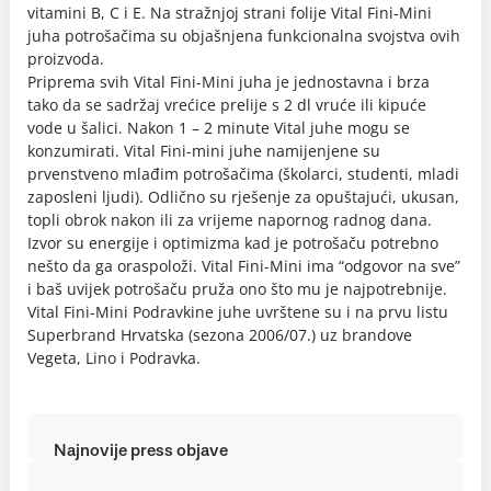
vitamini B, C i E. Na stražnjoj strani folije Vital Fini-Mini
juha potrošačima su objašnjena funkcionalna svojstva ovih
proizvoda.
Priprema svih Vital Fini-Mini juha je jednostavna i brza
tako da se sadržaj vrećice prelije s 2 dl vruće ili kipuće
vode u šalici. Nakon 1 – 2 minute Vital juhe mogu se
konzumirati. Vital Fini-mini juhe namijenjene su
prvenstveno mlađim potrošačima (školarci, studenti, mladi
zaposleni ljudi). Odlično su rješenje za opuštajući, ukusan,
topli obrok nakon ili za vrijeme napornog radnog dana.
Izvor su energije i optimizma kad je potrošaču potrebno
nešto da ga oraspoloži. Vital Fini-Mini ima “odgovor na sve”
i baš uvijek potrošaču pruža ono što mu je najpotrebnije.
Vital Fini-Mini Podravkine juhe uvrštene su i na prvu listu
Superbrand Hrvatska (sezona 2006/07.) uz brandove
Vegeta, Lino i Podravka.
Najnovije press objave