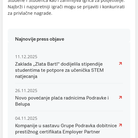
Studene i Studenca kao i zanimljiva igrica za posjetitelje.
Najbrži i najspretniji igrači mogu se prijaviti i konkurirati
za privlačne nagrade.
Najnovije press objave
11.12.2025
Zaklada „Zlata Bartl“ dodijelila stipendije
studentima te potpore za učenička STEM
natjecanja
26.11.2025
Novo povećanje plaća radnicima Podravke i
Belupa
04.11.2025
Kompanije u sastavu Grupe Podravka dobitnice
prestižnog certifikata Employer Partner