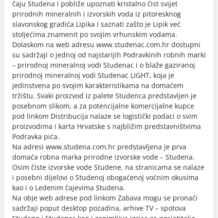
čaju Studena i pobliže upoznati kristalno čist svijet
prirodnih mineralnih i izvorskih voda iz pitoresknog
slavonskog gradića Lipika i saznati zašto je Lipik već
stoljećima znamenit po svojim vrhunskim vodama.
Dolaskom na web adresu www.studenac.com.hr dostupni
su sadržaji o jednoj od najstarijih Podravkinih robnih marki
– prirodnoj mineralnoj vodi Studenac i o blaže gaziranoj
prirodnoj mineralnoj vodi Studenac LIGHT, koja je
jedinstvena po svojim karakteristikama na domaćem
tržištu. Svaki proizvod iz palete Studenca predstavljen je
posebnom slikom, a za potencijalne komercijalne kupce
pod linkom Distribucija nalaze se logistički podaci o svim
proizvodima i karta Hrvatske s najbližim predstavništvima
Podravka pića.
Na adresi www.studena.com.hr predstavljena je prva
domaća robna marka prirodne izvorske vode – Studena.
Osim čiste izvorske vode Studene, na stranicama se nalaze
i posebni dijelovi o Studenoj obogaćenoj voćnim okusima
kao i o Ledenim čajevima Studena.
Na obje web adrese pod linkom Zabava mogu se pronaći
sadržaji poput desktop pozadina, arhive TV – spotova