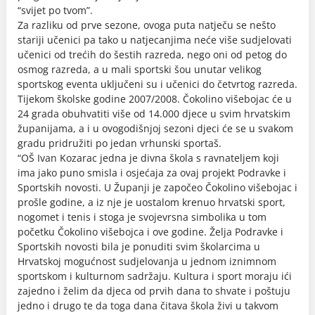
“svijet po tvom”.
Za razliku od prve sezone, ovoga puta natječu se nešto
stariji učenici pa tako u natjecanjima neće više sudjelovati
učenici od trećih do šestih razreda, nego oni od petog do
osmog razreda, a u mali sportski šou unutar velikog
sportskog eventa uključeni su i učenici do četvrtog razreda.
Tijekom školske godine 2007/2008. Čokolino višebojac će u
24 grada obuhvatiti više od 14.000 djece u svim hrvatskim
županijama, a i u ovogodišnjoj sezoni djeci će se u svakom
gradu pridružiti po jedan vrhunski sportaš.
“OŠ Ivan Kozarac jedna je divna škola s ravnateljem koji
ima jako puno smisla i osjećaja za ovaj projekt Podravke i
Sportskih novosti. U Županji je započeo Čokolino višebojac i
prošle godine, a iz nje je uostalom krenuo hrvatski sport,
nogomet i tenis i stoga je svojevrsna simbolika u tom
početku Čokolino višebojca i ove godine. Želja Podravke i
Sportskih novosti bila je ponuditi svim školarcima u
Hrvatskoj mogućnost sudjelovanja u jednom iznimnom
sportskom i kulturnom sadržaju. Kultura i sport moraju ići
zajedno i želim da djeca od prvih dana to shvate i poštuju
jedno i drugo te da toga dana čitava škola živi u takvom