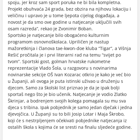
spoju, jer kroz sam sport poruka ne bi bila kompletna.
Projekt obuhvaća 24 grada, bez obzira na njihovu lokaciju i
veličinu i upravo je u tome ljepota cijelog događaja, a
novost je da smo ove godine u natjecanje uključili svih
osam razreda”, rekao je Zvonimir Boban.
Sportsko je natjecanje bilo obogaćeno kulturnim
programom osnovnoškolaca. Upriličen je nastup
mažoretkinja i članova tae-kwon-doe kluba “Tigar”, a Višnja
Rešić pročitala je i prvi literarni rad na temu “svijet po
tvom”. Sportski gost, golman hrvatske rukometne
reprezentacije Vlado Šola, u razgovoru s novinarima
novinarske sekcije OŠ Ivan Kozarac otkrio je kako je već bio
u Županji, ali ovoga je puta istinski uživao u druženju s
djecom. Samo za školski list priznao je da je ipak bolji
sportaš nego što je bio učenik. Natjecanje je vodio Zlatko
Škrinjar, a bodrenjem svojih kolega pomagala su mu sva
djeca s tribina. Ipak pobjednik je samo jedan dječak i jedna
djevojčica. U Županji su to bili Josip Lotar i Maja Škrobo,
koji će s nestrpljenjem očekivati pobjednike natjecanja iz
ostalih škola s kojima će se sresti na finalu sljedeće godine.