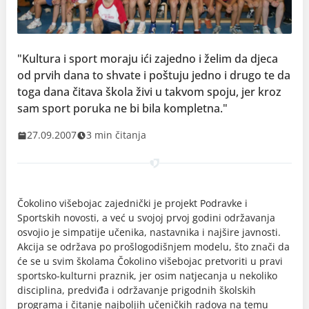
"Kultura i sport moraju ići zajedno i želim da djeca
od prvih dana to shvate i poštuju jedno i drugo te da
toga dana čitava škola živi u takvom spoju, jer kroz
sam sport poruka ne bi bila kompletna."
27.09.2007
3 min čitanja
Čokolino višebojac zajednički je projekt Podravke i
Sportskih novosti, a već u svojoj prvoj godini održavanja
osvojio je simpatije učenika, nastavnika i najšire javnosti.
Akcija se održava po prošlogodišnjem modelu, što znači da
će se u svim školama Čokolino višebojac pretvoriti u pravi
sportsko-kulturni praznik, jer osim natjecanja u nekoliko
disciplina, predviđa i održavanje prigodnih školskih
programa i čitanje najboljih učeničkih radova na temu