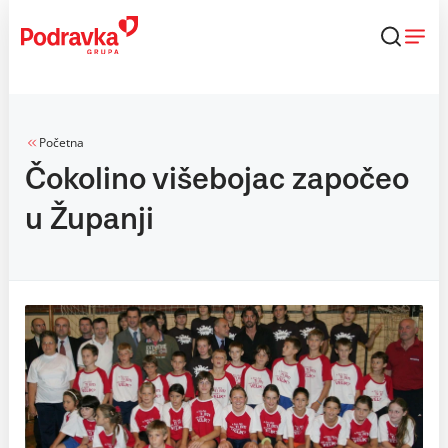
Skip
to
content
Početna
Čokolino višebojac započeo
u Županji