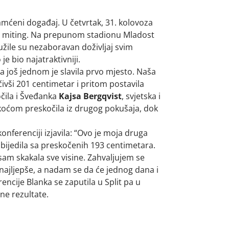
mćeni događaj. U četvrtak, 31. kolovoza
ix miting. Na prepunom stadionu Mladost
ružile su nezaboravan doživljaj svim
je bio najatraktivniji.
 još jednom je slavila prvo mjesto. Naša
ivši 201 centimetar i pritom postavila
očila i Šveđanka
Kajsa Bergqvist
, svjetska i
akoćom preskočila iz drugog pokušaja, dok
onferenciji izjavila: “Ovo je moja druga
ijedila sa preskočenih 193 centimetara.
 sam skakala sve visine. Zahvaljujem se
najljepše, a nadam se da će jednog dana i
encije Blanka se zaputila u Split pa u
jne rezultate.