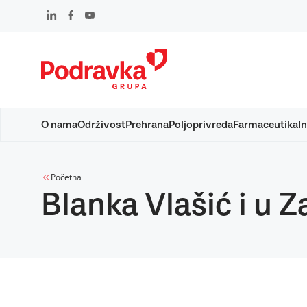
Skip
to
content
O nama
Održivost
Prehrana
Poljoprivreda
Farmaceutika
In
Početna
Blanka Vlašić i u 