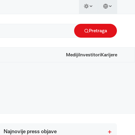
Pretraga
Mediji
Investitori
Karijere
Najnovije press objave