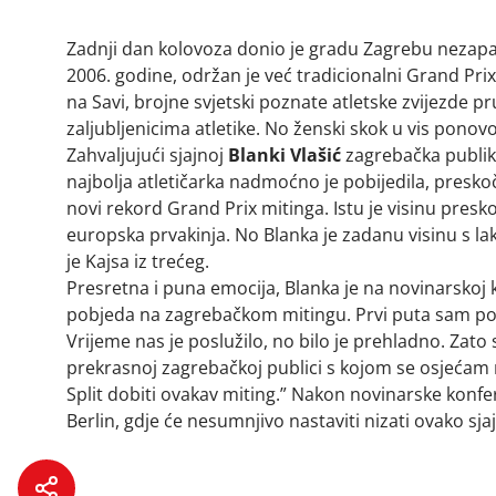
Zadnji dan kolovoza donio je gradu Zagrebu nezapa
2006. godine, održan je već tradicionalni Grand Pr
na Savi, brojne svjetski poznate atletske zvijezde p
zaljubljenicima atletike. No ženski skok u vis ponovo 
Zahvaljujući sjajnoj
Blanki Vlašić
zagrebačka publika
najbolja atletičarka nadmoćno je pobijedila, preskoč
novi rekord Grand Prix mitinga. Istu je visinu presk
europska prvakinja. No Blanka je zadanu visinu s l
je Kajsa iz trećeg.
Presretna i puna emocija, Blanka je na novinarskoj k
pobjeda na zagrebačkom mitingu. Prvi puta sam pob
Vrijeme nas je poslužilo, no bilo je prehladno. Zato
prekrasnoj zagrebačkoj publici s kojom se osjećam 
Split dobiti ovakav miting.” Nakon novinarske konfer
Berlin, gdje će nesumnjivo nastaviti nizati ovako sja