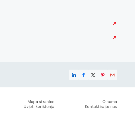
Mapa stranice
O nama
Uvjeti korištenja
Kontaktirajte nas
Zaštita osobnih podataka
Zaštita privatnosti
Izjava o pristupačnosti
Postavke kolačića
Pravila o korištenju kolačića