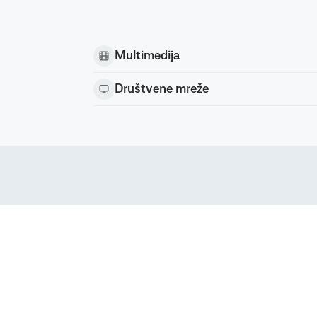
Multimedija
Društvene mreže
Podravka d.d. (Inc) Sva prava pridržana
strirani žig Podravke d.d. (Inc.)