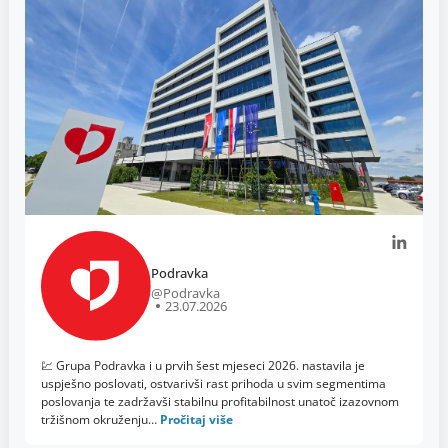
Podravka
@Podravka
23.07.2026
💹 Grupa Podravka i u prvih šest mjeseci 2026. nastavila je
uspješno poslovati, ostvarivši rast prihoda u svim segmentima
poslovanja te zadržavši stabilnu profitabilnost unatoč izazovnom
tržišnom okruženju…
Pročitaj više