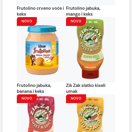
Frutolino crveno voće i
Frutolino jabuka,
keks
mango i keks
NOVO
NOVO
Frutolino jabuka,
Zik Zak slatko kiseli
banana i keks
umak
NOVO
NOVO