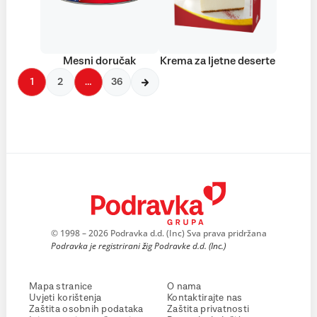
Mesni doručak
Krema za ljetne deserte
1
2
…
36
© 1998 – 2026 Podravka d.d. (Inc) Sva prava pridržana
Podravka je registrirani žig Podravke d.d. (Inc.)
Mapa stranice
O nama
Uvjeti korištenja
Kontaktirajte nas
Zaštita osobnih podataka
Zaštita privatnosti