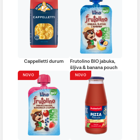
Cappelletti durum
Frutolino BIO jabuka,
šljiva & banana pouch
NOVO
NOVO