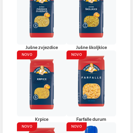
Jušne zvjezdice
Jušne školjkice
NOVO
NOVO
Krpice
Farfalle durum
NOVO
NOVO