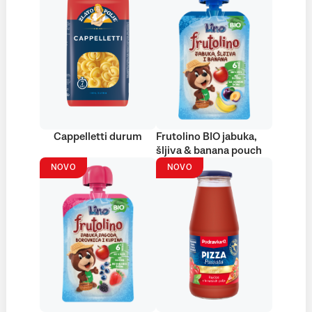
Cappelletti durum
Frutolino BIO jabuka,
šljiva & banana pouch
NOVO
NOVO