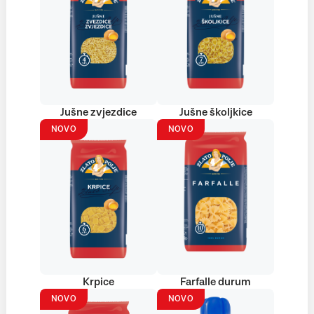
Jušne zvjezdice
Jušne školjkice
NOVO
NOVO
Krpice
Farfalle durum
NOVO
NOVO