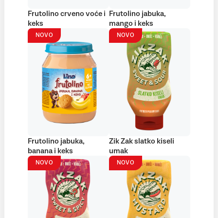
Frutolino crveno voće i
Frutolino jabuka,
keks
mango i keks
NOVO
NOVO
Frutolino jabuka,
Zik Zak slatko kiseli
banana i keks
umak
NOVO
NOVO