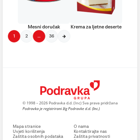
Mesni doručak
Krema za ljetne deserte
1
2
…
36
© 1998 – 2026 Podravka d.d. (Inc) Sva prava pridržana
Podravka je registrirani žig Podravke d.d. (Inc.)
Mapa stranice
O nama
Uvjeti korištenja
Kontaktirajte nas
Zaštita osobnih podataka
Zaštita privatnosti