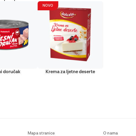
NOVO
i doručak
Krema za ljetne deserte
Mapa stranice
O nama