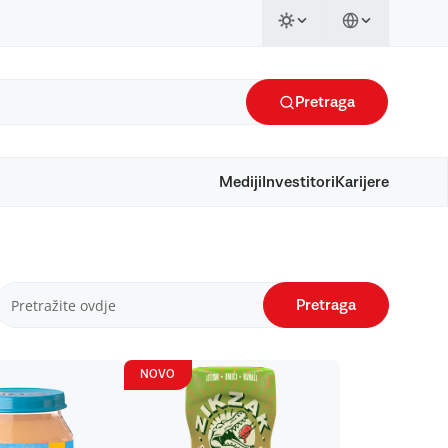
Pretraga
Mediji
Investitori
Karijere
Pretraga
NOVO