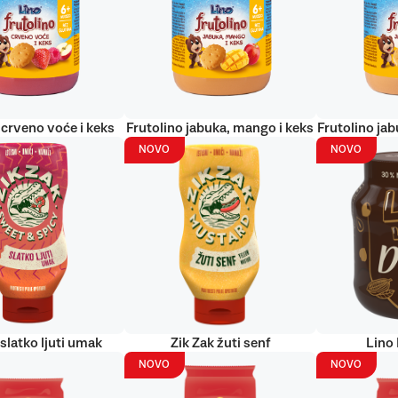
 crveno voće i keks
Frutolino jabuka, mango i keks
Frutolino jab
NOVO
NOVO
 slatko ljuti umak
Zik Zak žuti senf
Lino
NOVO
NOVO