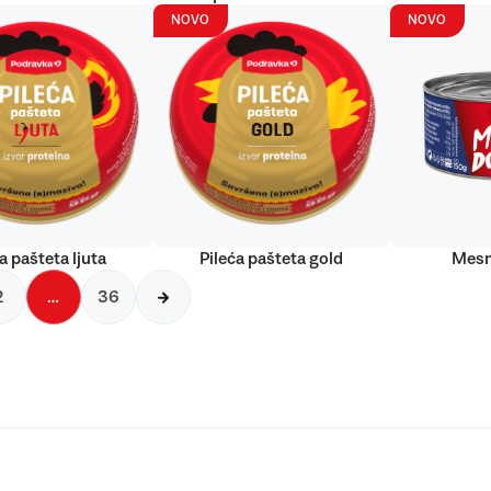
NOVO
NOVO
a pašteta ljuta
Pileća pašteta gold
Mesn
2
…
36