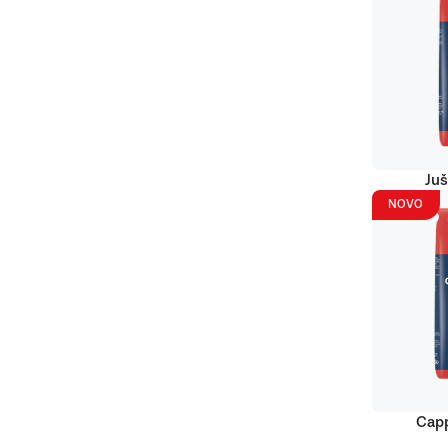
Juš
NOVO
Capp