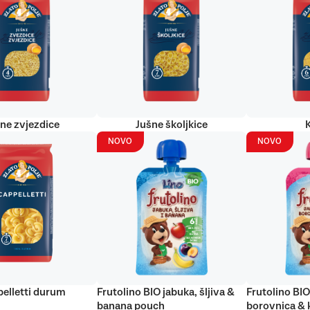
ne zvjezdice
Jušne školjkice
NOVO
NOVO
elletti durum
Frutolino BIO jabuka, šljiva &
Frutolino BIO
banana pouch
borovnica & 