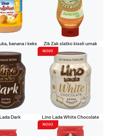
uka, banana i keks
Zik Zak slatko kiseli umak
NOVO
 Lada Dark
Lino Lada White Chocolate
NOVO