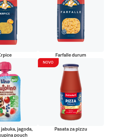
Krpice
Farfalle durum
NOVO
 jabuka, jagoda,
Pasata za pizzu
kupina pouch