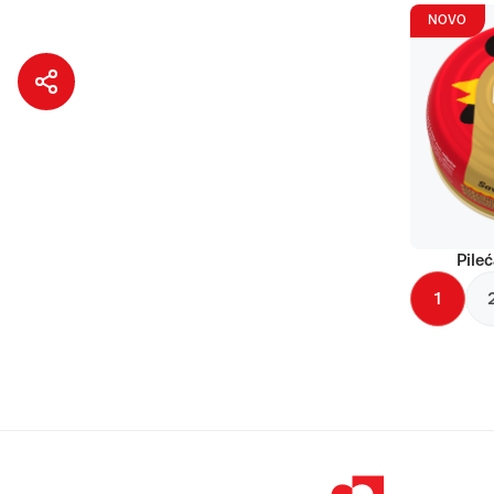
NOVO
Pileć
1