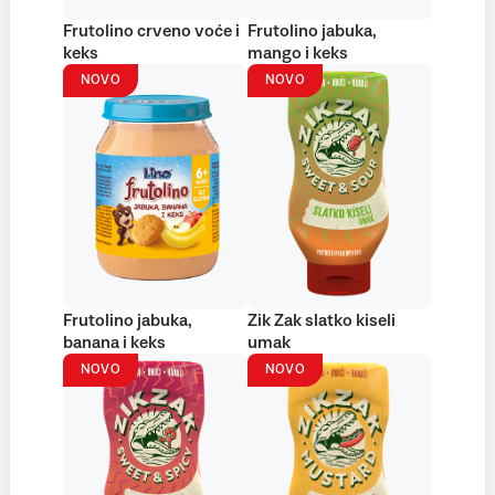
Frutolino crveno voće i
Frutolino jabuka,
keks
mango i keks
NOVO
NOVO
Frutolino jabuka,
Zik Zak slatko kiseli
banana i keks
umak
NOVO
NOVO