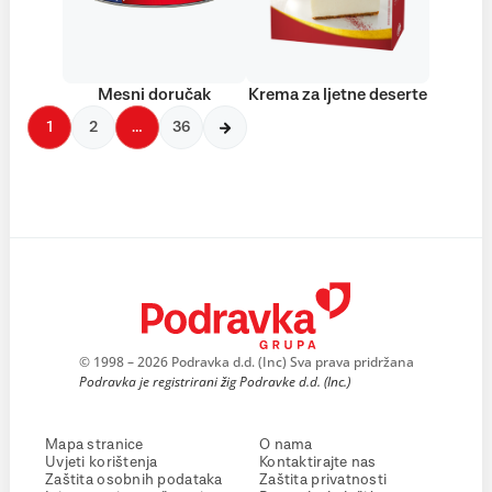
Mesni doručak
Krema za ljetne deserte
1
2
…
36
© 1998 – 2026 Podravka d.d. (Inc) Sva prava pridržana
Podravka je registrirani žig Podravke d.d. (Inc.)
Mapa stranice
O nama
Uvjeti korištenja
Kontaktirajte nas
Zaštita osobnih podataka
Zaštita privatnosti