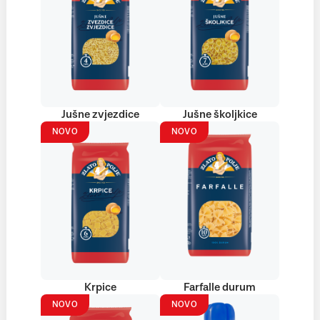
Jušne zvjezdice
Jušne školjkice
NOVO
NOVO
Krpice
Farfalle durum
NOVO
NOVO