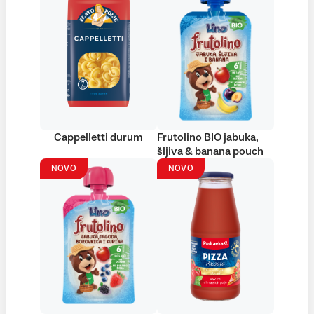
Cappelletti durum
Frutolino BIO jabuka,
šljiva & banana pouch
NOVO
NOVO