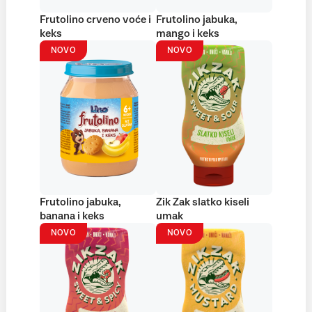
Frutolino crveno voće i
Frutolino jabuka,
keks
mango i keks
NOVO
NOVO
Frutolino jabuka,
Zik Zak slatko kiseli
banana i keks
umak
NOVO
NOVO