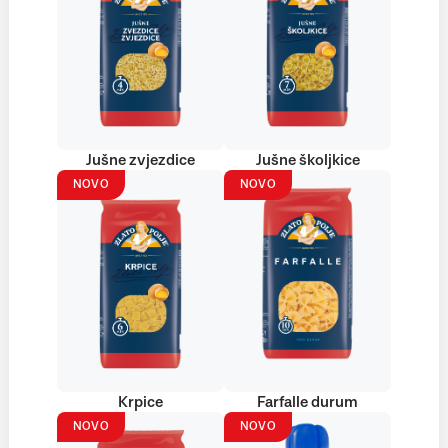
Jušne zvjezdice
Jušne školjkice
NOVO
NOVO
Krpice
Farfalle durum
NOVO
NOVO