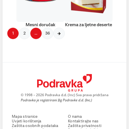
Mesni doručak
Krema za ljetne deserte
1
2
…
36
© 1998 – 2026 Podravka d.d. (Inc) Sva prava pridržana
Podravka je registrirani žig Podravke d.d. (Inc.)
Mapa stranice
O nama
Uvjeti korištenja
Kontaktirajte nas
Zaštita osobnih podataka
Zaštita privatnosti