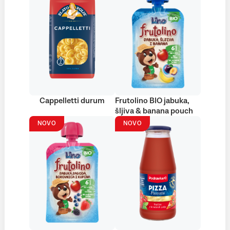
Cappelletti durum
Frutolino BIO jabuka,
šljiva & banana pouch
NOVO
NOVO