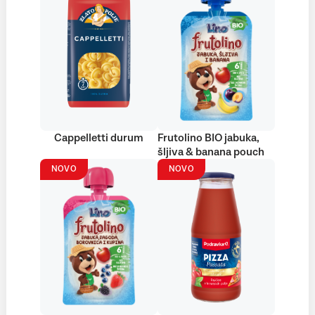
Cappelletti durum
Frutolino BIO jabuka,
šljiva & banana pouch
NOVO
NOVO