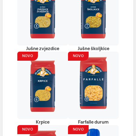
Jušne zvjezdice
Jušne školjkice
NOVO
NOVO
Krpice
Farfalle durum
NOVO
NOVO