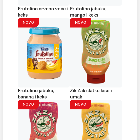
Frutolino crveno voće i
Frutolino jabuka,
keks
mango i keks
NOVO
NOVO
Frutolino jabuka,
Zik Zak slatko kiseli
banana i keks
umak
NOVO
NOVO