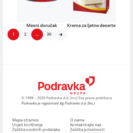
Mesni doručak
Krema za ljetne deserte
1
2
…
36
© 1998 – 2026 Podravka d.d. (Inc) Sva prava pridržana
Podravka je registrirani žig Podravke d.d. (Inc.)
Mapa stranice
O nama
Uvjeti korištenja
Kontaktirajte nas
Zaštita osobnih podataka
Zaštita privatnosti