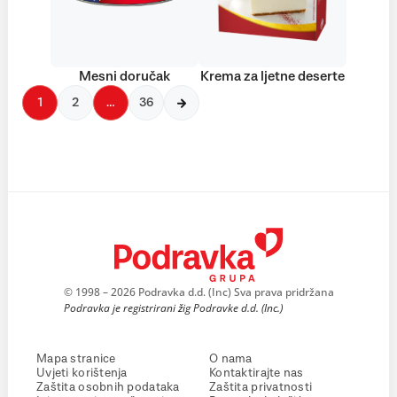
Mesni doručak
Krema za ljetne deserte
1
2
…
36
© 1998 – 2026 Podravka d.d. (Inc) Sva prava pridržana
Podravka je registrirani žig Podravke d.d. (Inc.)
Mapa stranice
O nama
Uvjeti korištenja
Kontaktirajte nas
Zaštita osobnih podataka
Zaštita privatnosti