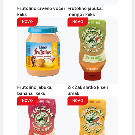
Frutolino crveno voće i
Frutolino jabuka,
keks
mango i keks
NOVO
NOVO
Frutolino jabuka,
Zik Zak slatko kiseli
banana i keks
umak
NOVO
NOVO