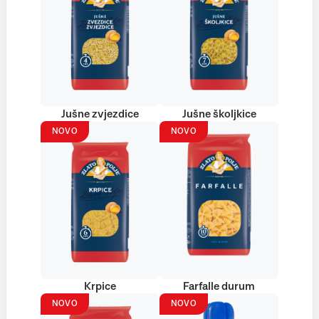
Jušne zvjezdice
Jušne školjkice
NOVO
NOVO
Krpice
Farfalle durum
NOVO
NOVO