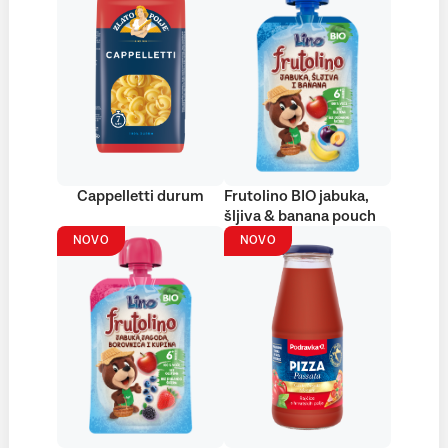
Cappelletti durum
Frutolino BIO jabuka,
šljiva & banana pouch
NOVO
NOVO