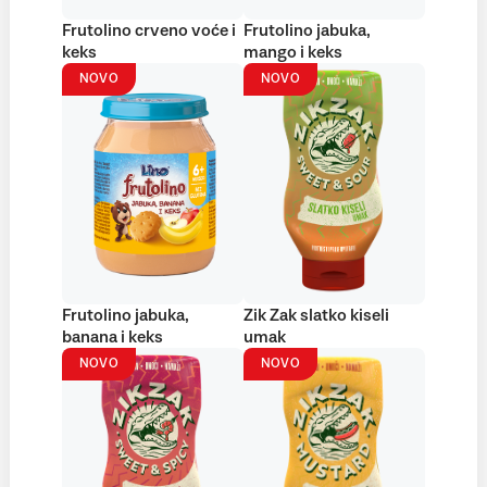
Frutolino crveno voće i
Frutolino jabuka,
keks
mango i keks
NOVO
NOVO
Frutolino jabuka,
Zik Zak slatko kiseli
banana i keks
umak
NOVO
NOVO