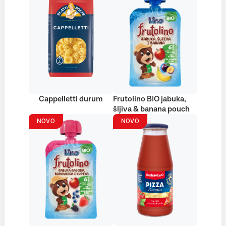
Cappelletti durum
Frutolino BIO jabuka,
šljiva & banana pouch
NOVO
NOVO