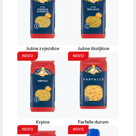
Jušne zvjezdice
Jušne školjkice
NOVO
NOVO
Krpice
Farfalle durum
NOVO
NOVO