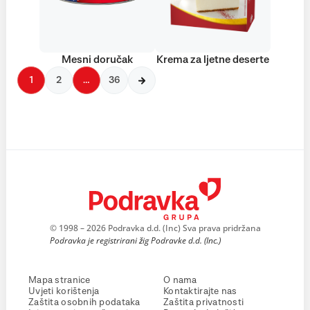
Mesni doručak
Krema za ljetne deserte
1
2
…
36
© 1998 – 2026 Podravka d.d. (Inc) Sva prava pridržana
Podravka je registrirani žig Podravke d.d. (Inc.)
Mapa stranice
O nama
Uvjeti korištenja
Kontaktirajte nas
Zaštita osobnih podataka
Zaštita privatnosti