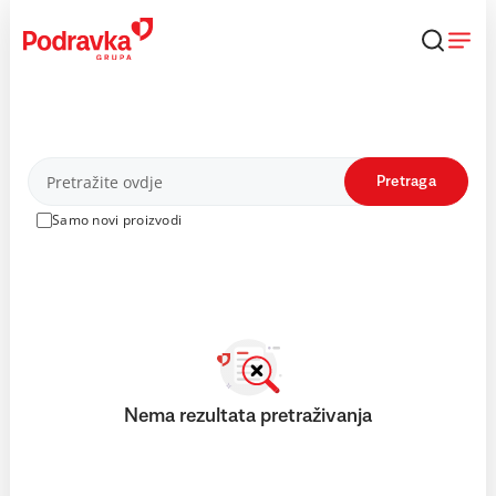
Skip
to
content
Proizvodi
Pretraga
Samo novi proizvodi
Nema rezultata pretraživanja