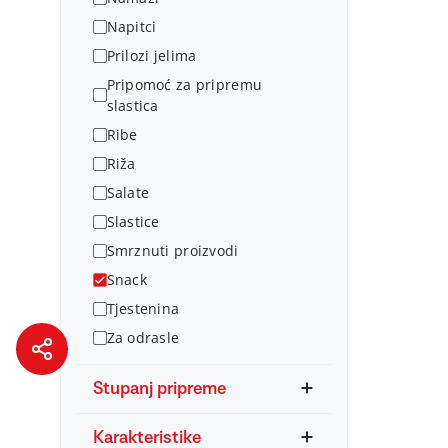
Napitci
Prilozi jelima
Pripomoć za pripremu
slastica
Ribe
Riža
Salate
Slastice
Smrznuti proizvodi
Snack
Tjestenina
Za odrasle
Stupanj pripreme
Karakteristike