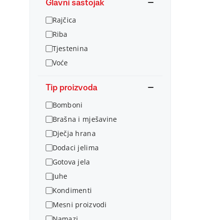
Glavni sastojak
Rajčica
Riba
Tjestenina
Voće
Tip proizvoda
Bomboni
Brašna i mješavine
Dječja hrana
Dodaci jelima
Gotova jela
Juhe
Kondimenti
Mesni proizvodi
Namazi