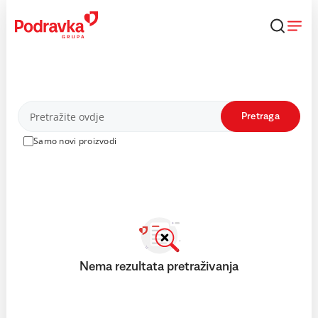
Skip
to
content
Proizvodi
Pretraga
Samo novi proizvodi
Nema rezultata pretraživanja