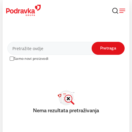
Skip
to
content
Proizvodi
Pretraga
Samo novi proizvodi
Nema rezultata pretraživanja