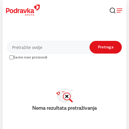
Skip
to
content
Proizvodi
Pretraga
Samo novi proizvodi
Nema rezultata pretraživanja