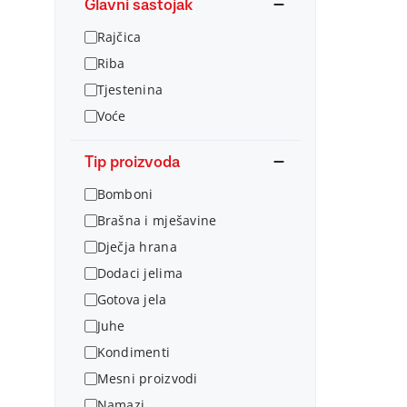
Glavni sastojak
Rajčica
Riba
Tjestenina
Voće
Tip proizvoda
Bomboni
Brašna i mješavine
Dječja hrana
Dodaci jelima
Gotova jela
Juhe
Kondimenti
Mesni proizvodi
Namazi