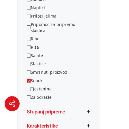
Napitci
Prilozi jelima
Pripomoć za pripremu
slastica
Ribe
Riža
Salate
Slastice
Smrznuti proizvodi
Snack
Tjestenina
Za odrasle
Stupanj pripreme
Karakteristike