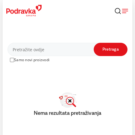
Skip
to
content
Proizvodi
Pretraga
Samo novi proizvodi
Nema rezultata pretraživanja