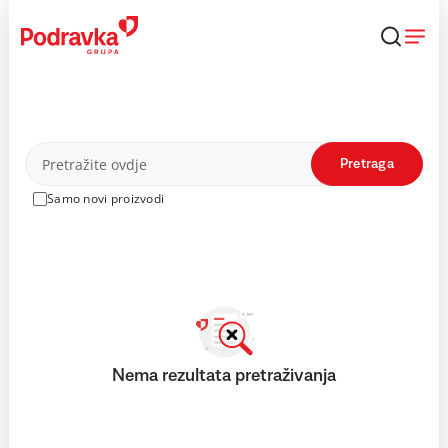
Skip
to
content
Proizvodi
Pretraga
Samo novi proizvodi
Nema rezultata pretraživanja